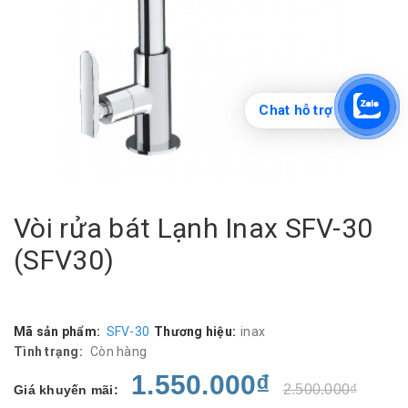
Chat hỗ trợ
Vòi rửa bát Lạnh Inax SFV-30
(SFV30)
Mã sản phẩm:
SFV-30
Thương hiệu:
inax
Tình trạng:
Còn hàng
1.550.000₫
2.500.000₫
Giá khuyến mãi: