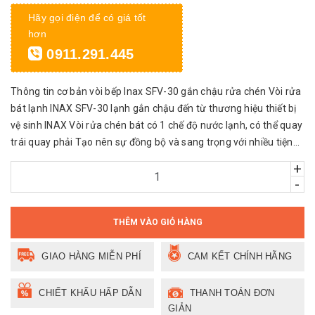
Hãy gọi điện để có giá tốt
hơn
0911.291.445
Thông tin cơ bản vòi bếp Inax SFV-30 gắn chậu rửa chén Vòi rửa
bát lạnh INAX SFV-30 lạnh gắn chậu đến từ thương hiệu thiết bị
vệ sinh INAX Vòi rửa chén bát có 1 chế độ nước lạnh, có thể quay
trái quay phải Tạo nên sự đồng bộ và sang trọng với nhiều tiện...
+
-
THÊM VÀO GIỎ HÀNG
GIAO HÀNG MIỄN PHÍ
CAM KẾT CHÍNH HÃNG
CHIẾT KHẤU HẤP DẪN
THANH TOÁN ĐƠN
GIẢN