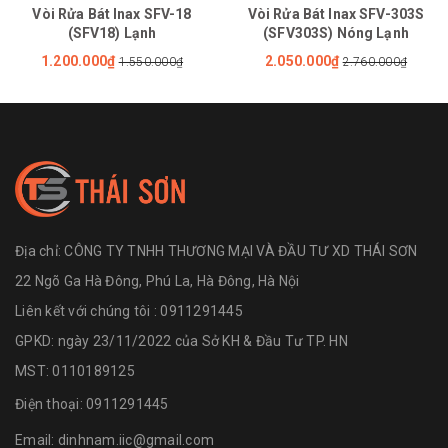
Vòi Rửa Bát Inax SFV-18
Vòi Rửa Bát Inax SFV-303S
(SFV18) Lạnh
(SFV303S) Nóng Lạnh
1.200.000₫
2.050.000₫
1.550.000₫
2.760.000₫
Địa chỉ:
CÔNG TY TNHH THƯƠNG MẠI VÀ ĐẦU TƯ XD THÁI SƠN
22 Ngõ Ga Hà Đông, Phú La, Hà Đông, Hà Nội
Liên kết với chúng tôi : 0911291445
GPKD: ngày 23/11/2022 của Sở KH & Đầu Tư TP. HN
MST: 0110189125
Điện thoại:
0911291445
Email:
dinhnam.iic@gmail.com