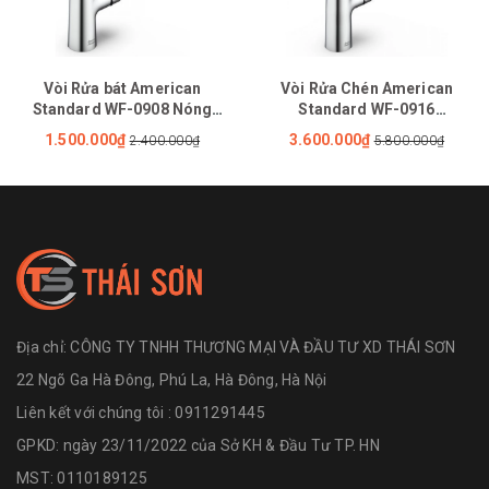
Vòi Rửa bát American
Vòi Rửa Chén American
Standard WF-0908 Nóng
Standard WF-0916
Lạnh
(1009160000) Nóng Lạnh Rút
1.500.000₫
3.600.000₫
2.400.000₫
5.800.000₫
Dây Agate
Địa chỉ:
CÔNG TY TNHH THƯƠNG MẠI VÀ ĐẦU TƯ XD THÁI SƠN
22 Ngõ Ga Hà Đông, Phú La, Hà Đông, Hà Nội
Liên kết với chúng tôi : 0911291445
GPKD: ngày 23/11/2022 của Sở KH & Đầu Tư TP. HN
MST: 0110189125