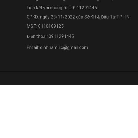
Liên kết với chúng tôi : 0911291445
GPKD: ngày 23/11/2022 của Sở KH & Đầu Tư TP. HN
MST: 0110189125
Điện thoại:
0911291445
Email:
dinhnam.iic@gmail.com