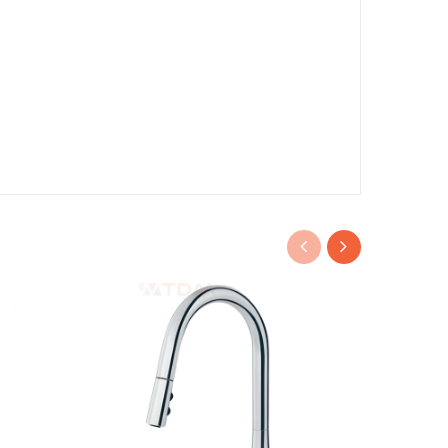
- 41%