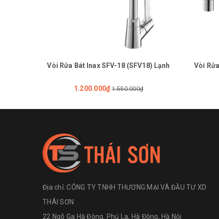
Vòi Rửa Bát Inax SFV-18 (SFV18) Lạnh
Vòi Rửa
1.200.000₫
1.550.000₫
Địa chỉ:
CÔNG TY TNHH THƯƠNG MẠI VÀ ĐẦU TƯ XD
THÁI SƠN
22 Ngõ Ga Hà Đông, Phú La, Hà Đông, Hà Nội