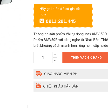
Hãy gọi điện để có giá tốt
hơn
0911.291.445
Thông tin sản phẩm Vòi tự động inax AMV-50
Phẩm AMV50B với công nghệ từ Nhật Bản. Thiế
biêt khoảng cách mạnh hơn,rộng hơn, cấp nước n
+
THÊM VÀO GIỎ HÀNG
-
GIAO HÀNG MIỄN PHÍ
CHIẾT KHẤU HẤP DẪN