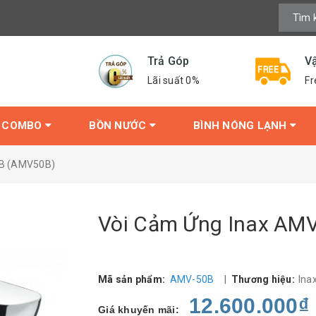
Trả Góp
V
Lãi suất 0%
Fr
COMBO
BỒN NƯỚC
BÌNH NÓNG LẠNH
0B (AMV50B)
Vòi Cảm Ứng Inax AM
Mã sản phẩm:
AMV-50B
|
Thương hiệu:
Ina
12.600.000₫
Giá khuyến mãi: