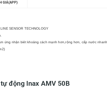
H GIÁ(APP)
ghệ LINE SENSOR TECHNOLOGY
n.
cảm ứng nhận biêt khoảng cách mạnh hơn,rộng hơn, cấp nước nhanh
cm2)
c tự động Inax AMV 50B