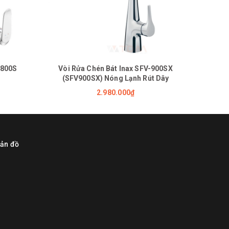
-800S
Vòi Rửa Chén Bát Inax SFV-900SX
Vòi 
(SFV900SX) Nóng Lạnh Rút Dây
(SF
2.980.000₫
ản đồ