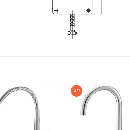
- 32%