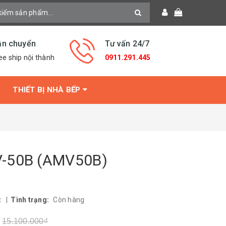
ận chuyển
Tư vấn 24/7
ee ship nội thành
0911.291.445
THIẾT BỊ NHÀ BẾP
V-50B (AMV50B)
x
|
Tình trạng:
Còn hàng
15.100.000₫