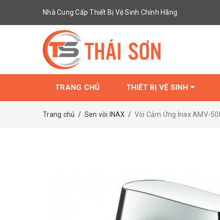
Nhà Cung Cấp Thiết Bị Vệ Sinh Chính Hãng
TRANG CHỦ
THIẾT BỊ VỆ SINH
Trang chủ
/
Sen vòi INAX
/
Vòi Cảm Ứng Inax AMV-5