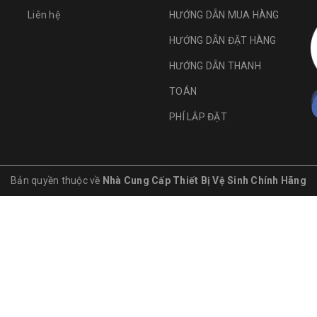
Liên hệ
HƯỚNG DẪN MUA HÀNG
HƯỚNG DẪN ĐẶT HÀNG
HƯỚNG DẪN THANH
TOÁN
PHÍ LẮP ĐẶT
Bản quyền thuộc về
Nhà Cung Cấp Thiết Bị Vệ Sinh Chính Hãng