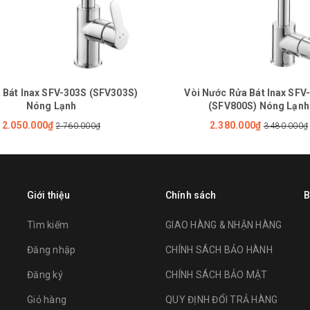
 Bát Inax SFV-303S (SFV303S)
Vòi Nước Rửa Bát Inax SFV
Nóng Lạnh
(SFV800S) Nóng Lạnh
2.050.000₫
2.380.000₫
2.760.000₫
3.480.000₫
Giới thiệu
Chính sách
B
Tìm kiếm
GIAO HÀNG & NHẬN HÀNG
Đăng nhập
CHÍNH SÁCH BẢO HÀNH
Đăng ký
CHÍNH SÁCH BẢO MẬT
Giỏ hàng
QUY ĐỊNH ĐỔI TRẢ HÀNG