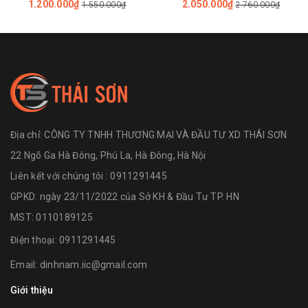
1.200.000₫
2.050.000₫
1.550.000₫
2.760.000₫
Địa chỉ:
CÔNG TY TNHH THƯƠNG MẠI VÀ ĐẦU TƯ XD THÁI SƠN
22 Ngõ Ga Hà Đông, Phú La, Hà Đông, Hà Nội
Liên kết với chúng tôi : 0911291445
GPKD: ngày 23/11/2022 của Sở KH & Đầu Tư TP. HN
MST: 0110189125
Điện thoại:
0911291445
Email:
dinhnam.iic@gmail.com
Giới thiệu