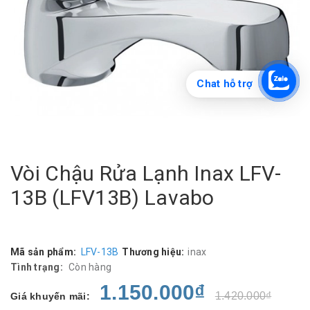
Chat hỗ trợ
Vòi Chậu Rửa Lạnh Inax LFV-
13B (LFV13B) Lavabo
Mã sản phẩm:
LFV-13B
Thương hiệu:
inax
Tình trạng:
Còn hàng
1.150.000₫
1.420.000₫
Giá khuyến mãi: