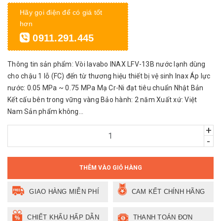
Hãy gọi điện để có giá tốt
hơn
0911.291.445
Thông tin sản phẩm: Vòi lavabo INAX LFV-13B nước lạnh dùng
cho chậu 1 lỗ (FC) đến từ thương hiệu thiết bị vệ sinh Inax Áp lực
nước: 0.05 MPa ~ 0.75 MPa Mạ Cr-Ni đạt tiêu chuẩn Nhật Bản
Kết cấu bên trong vững vàng Bảo hành: 2 năm Xuất xứ: Việt
Nam Sản phẩm không...
+
-
THÊM VÀO GIỎ HÀNG
GIAO HÀNG MIỄN PHÍ
CAM KẾT CHÍNH HÃNG
CHIẾT KHẤU HẤP DẪN
THANH TOÁN ĐƠN