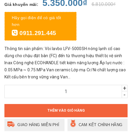
5.350.000₫
6.810.000₫
Giá khuyến mãi:
Hãy gọi điện để có giá tốt
hơn
0911.291.445
Thông tin sản phẩm: Vòi lavbo LFV-5000SH nóng lạnh cổ cao
dùng cho chậu đặt bàn (FC) đến từ thương hiệu thiết bị vệ sinh
Inax Công nghệ ECOHANDLE tiết kiệm năng lượng Áp lực nước :
0.05 MPa ~ 0.75 MPa Van ceramic Lớp mạ Cr/Ni chất lượng cao
Kết cấu bên trong vững vàng Van...
+
-
THÊM VÀO GIỎ HÀNG
GIAO HÀNG MIỄN PHÍ
CAM KẾT CHÍNH HÃNG