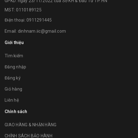
GPKD: ngày 23/11/2022 của Sở KH & Đầu Tư TP. HN
MST: 0110189125
Điện thoại:
0911291445
Email:
dinhnam.iic@gmail.com
Giới thiệu
Tìm kiếm
Đăng nhập
Đăng ký
Giỏ hàng
Liên hệ
Chính sách
GIAO HÀNG & NHẬN HÀNG
CHÍNH SÁCH BẢO HÀNH