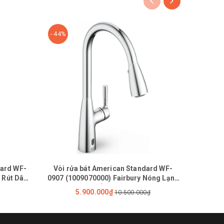
- 44%
- 49%
dard WF-
Vòi rửa bát American Standard WF-
Bộ
 Rút Dây
0907 (1009070000) Fairbury Nóng Lạnh
FFAS09
Cảm Ứng Dùng Pin
FFASS
5.900.000₫
10.500.000₫
FF