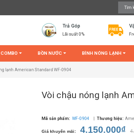
Trả Góp
V
Lãi suất 0%
Fr
COMBO
BỒN NƯỚC
BÌNH NÓNG LẠNH
óng lạnh American Standard WF-0904
Vòi chậu nóng lạnh A
Mã sản phẩm:
WF-0904
|
Thương hiệu:
Ame
4.150.000₫
4
Giá khuyến mãi: