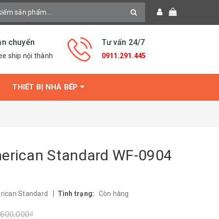
ận chuyển
Tư vấn 24/7
ee ship nội thành
0911.291.445
THIẾT BỊ NHÀ BẾP
merican Standard WF-0904
rican Standard
|
Tình trạng:
Còn hàng
.600.000₫