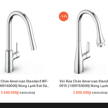
- 34%
 Chén American Standard WF-
Vòi Rửa Chén American Stan
009160000) Nóng Lạnh Rút Dây
0915 (1009150000) Nóng Lạnh
Agate
Cynet
3.600.000₫
3.800.000₫
5.800.000₫
5.800.000₫