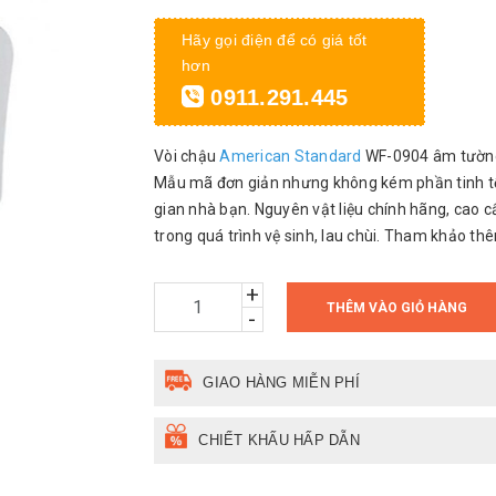
Hãy gọi điện để có giá tốt
hơn
0911.291.445
Vòi chậu
American Standard
WF-0904 âm tường 
Mẫu mã đơn giản nhưng không kém phần tinh tế
gian nhà bạn. Nguyên vật liệu chính hãng, cao 
trong quá trình vệ sinh, lau chùi. Tham khảo th
+
THÊM VÀO GIỎ HÀNG
-
GIAO HÀNG MIỄN PHÍ
CHIẾT KHẤU HẤP DẪN