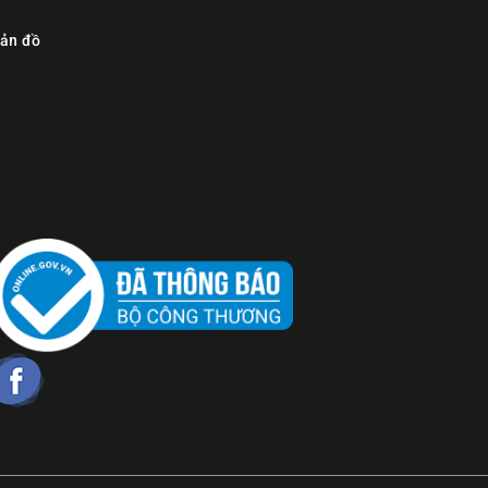
ản đồ