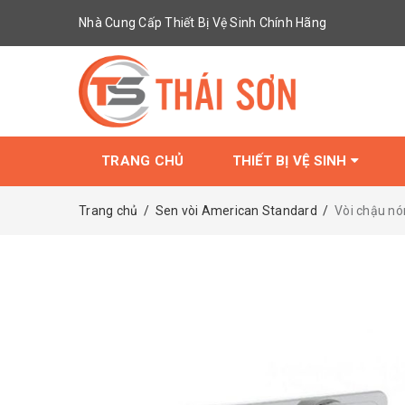
Nhà Cung Cấp Thiết Bị Vệ Sinh Chính Hãng
TRANG CHỦ
THIẾT BỊ VỆ SINH
Trang chủ
/
Sen vòi American Standard
/
Vòi chậu n