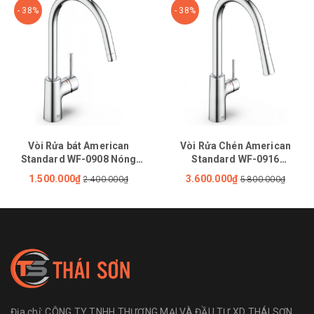
- 38%
- 38%
Vòi Rửa bát American
Vòi Rửa Chén American
Standard WF-0908 Nóng
Standard WF-0916
Lạnh
(1009160000) Nóng Lạnh Rút
1.500.000₫
3.600.000₫
2.400.000₫
5.800.000₫
Dây Agate
Địa chỉ:
CÔNG TY TNHH THƯƠNG MẠI VÀ ĐẦU TƯ XD THÁI SƠN