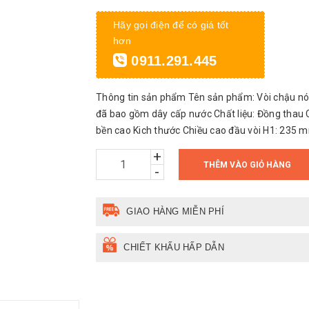
Hãy gọi điện để có giá tốt
hơn
0911.291.445
Thông tin sản phẩm Tên sản phẩm: Vòi chậu 
đã bao gồm dây cấp nước Chất liệu: Đồng thau C
bền cao Kich thước Chiều cao đầu vòi H1: 235 mm
+
THÊM VÀO GIỎ HÀNG
-
GIAO HÀNG MIỄN PHÍ
CHIẾT KHẤU HẤP DẪN