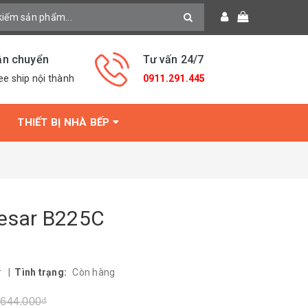
ận chuyển
Tư vấn 24/7
ee ship nội thành
0911.291.445
THIẾT BỊ NHÀ BẾP
aesar B225C
r
|
Tình trạng:
Còn hàng
.644.000₫