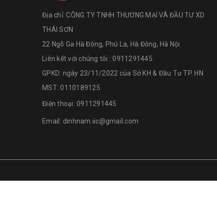
Địa chỉ:
CÔNG TY TNHH THƯƠNG MẠI VÀ ĐẦU TƯ XD
THÁI SƠN
22 Ngõ Ga Hà Đông, Phú La, Hà Đông, Hà Nội
Liên kết với chúng tôi : 0911291445
GPKD: ngày 23/11/2022 của Sở KH & Đầu Tư TP. HN
MST: 0110189125
Điện thoại:
0911291445
Email:
dinhnam.iic@gmail.com