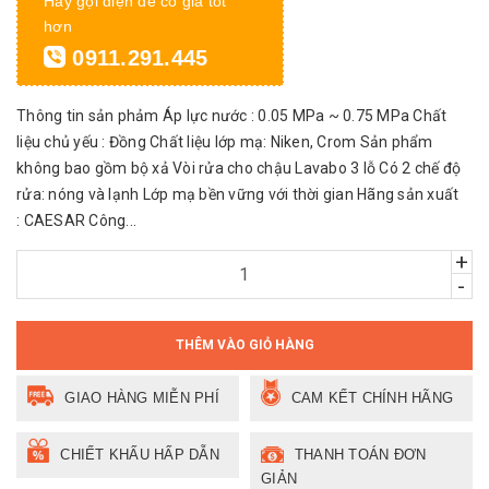
Hãy gọi điện để có giá tốt
hơn
0911.291.445
Thông tin sản phảm Áp lực nước : 0.05 MPa ~ 0.75 MPa Chất
liệu chủ yếu : Đồng Chất liệu lớp mạ: Niken, Crom Sản phẩm
không bao gồm bộ xả Vòi rửa cho chậu Lavabo 3 lỗ Có 2 chế độ
rửa: nóng và lạnh Lớp mạ bền vững với thời gian Hãng sản xuất
: CAESAR Công...
+
-
THÊM VÀO GIỎ HÀNG
GIAO HÀNG MIỄN PHÍ
CAM KẾT CHÍNH HÃNG
CHIẾT KHẤU HẤP DẪN
THANH TOÁN ĐƠN
GIẢN