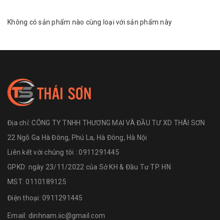
Không có sản phẩm nào cùng loại với sản phẩm này
Địa chỉ:
CÔNG TY TNHH THƯƠNG MẠI VÀ ĐẦU TƯ XD THÁI SƠN
22 Ngõ Ga Hà Đông, Phú La, Hà Đông, Hà Nội
Liên kết với chúng tôi : 0911291445
GPKD: ngày 23/11/2022 của Sở KH & Đầu Tư TP. HN
MST: 0110189125
Điện thoại:
0911291445
Email:
dinhnam.iic@gmail.com