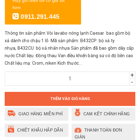
Hãy gọi điện để có giá tốt
hơn
0911.291.445
Thông tin sản phẩm Vòi lavabo nóng lạnh Caesar bao gồm bộ
xả dành cho chậu 1 lỗ Mã sản phẩm: B432CP: bộ xả ty
nhựa, B432CU: bộ xả nhấn nhựa Sản phẩm đã bao gồm dây cấp
nước Chất liệu: Đồng thau Van điều khiển bằng sứ có độ bền cao
Chất liệu mạ: Crom, niken Kich thước...
+
-
THÊM VÀO GIỎ HÀNG
GIAO HÀNG MIỄN PHÍ
CAM KẾT CHÍNH HÃNG
CHIẾT KHẤU HẤP DẪN
THANH TOÁN ĐƠN
GIẢN