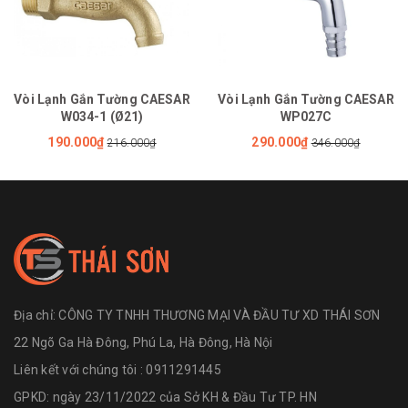
Vòi Lạnh Gắn Tường CAESAR
Vòi Lạnh Gắn Tường CAESAR
W034-1 (Ø21)
WP027C
190.000₫
290.000₫
216.000₫
346.000₫
Địa chỉ:
CÔNG TY TNHH THƯƠNG MẠI VÀ ĐẦU TƯ XD THÁI SƠN
22 Ngõ Ga Hà Đông, Phú La, Hà Đông, Hà Nội
Liên kết với chúng tôi : 0911291445
GPKD: ngày 23/11/2022 của Sở KH & Đầu Tư TP. HN