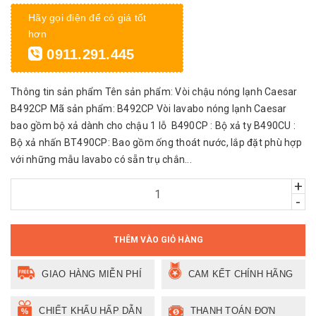
Hãy gọi điện để có giá tốt
hơn
0911.291.445
Thông tin sản phẩm Tên sản phẩm: Vòi chậu nóng lạnh Caesar
B492CP Mã sản phẩm: B492CP Vòi lavabo nóng lạnh Caesar
bao gồm bộ xả dành cho chậu 1 lỗ B490CP : Bộ xả ty B490CU :
Bộ xả nhấn BT490CP: Bao gồm ống thoát nước, lắp đặt phù hợp
với những mẫu lavabo có sẵn trụ chắn...
+
-
THÊM VÀO GIỎ HÀNG
GIAO HÀNG MIỄN PHÍ
CAM KẾT CHÍNH HÃNG
CHIẾT KHẤU HẤP DẪN
THANH TOÁN ĐƠN