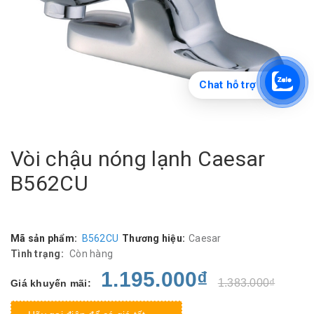
Chat hỗ trợ
Vòi chậu nóng lạnh Caesar
B562CU
Mã sản phẩm:
B562CU
Thương hiệu:
Caesar
Tình trạng:
Còn hàng
1.195.000₫
1.383.000₫
Giá khuyến mãi: