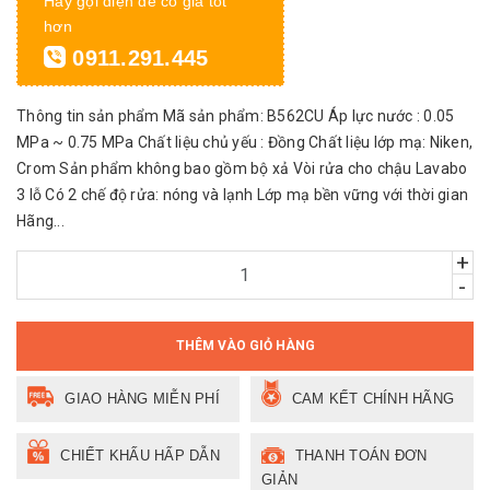
Hãy gọi điện để có giá tốt
hơn
0911.291.445
Thông tin sản phẩm Mã sản phẩm: B562CU Áp lực nước : 0.05
MPa ~ 0.75 MPa Chất liệu chủ yếu : Đồng Chất liệu lớp mạ: Niken,
Crom Sản phẩm không bao gồm bộ xả Vòi rửa cho chậu Lavabo
3 lỗ Có 2 chế độ rửa: nóng và lạnh Lớp mạ bền vững với thời gian
Hãng...
+
-
THÊM VÀO GIỎ HÀNG
GIAO HÀNG MIỄN PHÍ
CAM KẾT CHÍNH HÃNG
CHIẾT KHẤU HẤP DẪN
THANH TOÁN ĐƠN
GIẢN