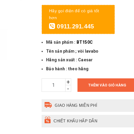
Hãy gọi điện để có giá tốt
hơn
0911.291.445
Mã sản phẩm :
BT150C
Tên sản phẩm ; vòi lavabo
Hãng sản xuất : Caesar
Bảo hành : theo hãng
+
THÊM VÀO GIỎ HÀNG
-
GIAO HÀNG MIỄN PHÍ
CHIẾT KHẤU HẤP DẪN