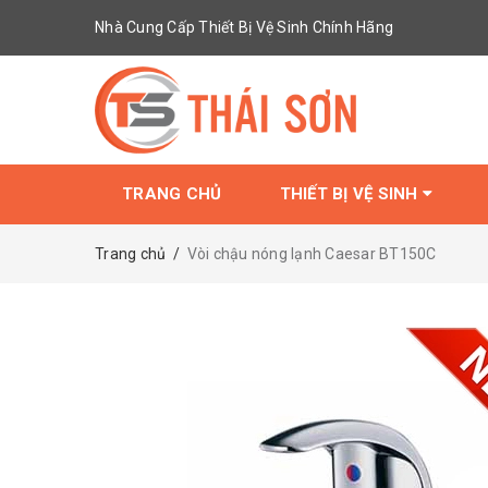
Nhà Cung Cấp Thiết Bị Vệ Sinh Chính Hãng
TRANG CHỦ
THIẾT BỊ VỆ SINH
Trang chủ
/
Vòi chậu nóng lạnh Caesar BT150C