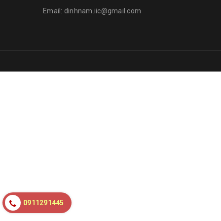
Email:
dinhnam.iic@gmail.com
0911291445