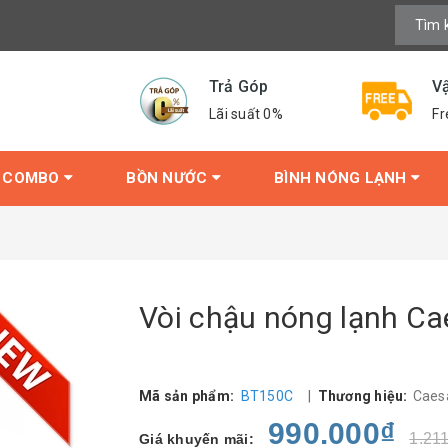
Trả Góp
V
Lãi suất 0%
Fr
COMBO
BỒN NƯỚC
BÌNH NÓNG LẠNH
Vòi chậu nóng lạnh C
Mã sản phẩm:
BT150C
|
Thương hiệu:
Caes
990.000₫
1.21
Giá khuyến mãi: