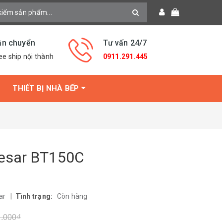
ận chuyển
Tư vấn 24/7
ee ship nội thành
0911.291.445
THIẾT BỊ NHÀ BẾP
aesar BT150C
ar
|
Tình trạng:
Còn hàng
1.000₫