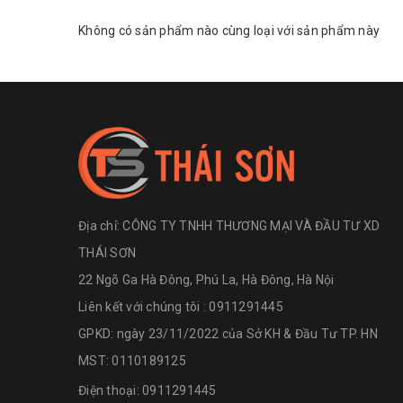
Không có sản phẩm nào cùng loại với sản phẩm này
Địa chỉ:
CÔNG TY TNHH THƯƠNG MẠI VÀ ĐẦU TƯ XD
THÁI SƠN
22 Ngõ Ga Hà Đông, Phú La, Hà Đông, Hà Nội
Liên kết với chúng tôi : 0911291445
GPKD: ngày 23/11/2022 của Sở KH & Đầu Tư TP. HN
MST: 0110189125
Điện thoại:
0911291445