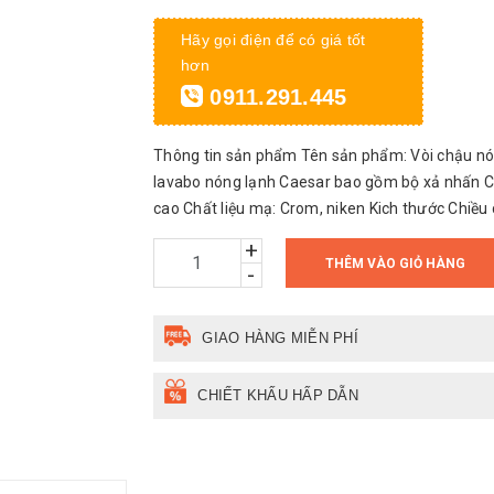
Hãy gọi điện để có giá tốt
hơn
0911.291.445
Thông tin sản phẩm Tên sản phẩm: Vòi chậu n
lavabo nóng lạnh Caesar bao gồm bộ xả nhấn Ch
cao Chất liệu mạ: Crom, niken Kich thước Chiều 
+
THÊM VÀO GIỎ HÀNG
-
GIAO HÀNG MIỄN PHÍ
CHIẾT KHẤU HẤP DẪN