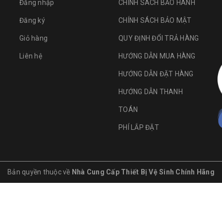
Đăng nhập
CHÍNH SÁCH BẢO HÀNH
Đăng ký
CHÍNH SÁCH BẢO MẬT
Giỏ hàng
QUY ĐỊNH ĐỔI TRẢ HÀNG
Liên hệ
HƯỚNG DẪN MUA HÀNG
HƯỚNG DẪN ĐẶT HÀNG
HƯỚNG DẪN THANH
TOÁN
PHÍ LẮP ĐẶT
Bản quyền thuộc về
Nhà Cung Cấp Thiết Bị Vệ Sinh Chính Hãng