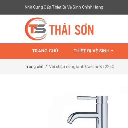
Nhà Cung Cấp Thiết Bị Vệ Sinh Chính Hãng
TRANG CHỦ
THIẾT BỊ VỆ SINH
Trang chủ
/
Vòi chậu nóng lạnh Caesar BT225C