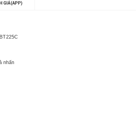
H GIÁ(APP)
r BT225C
ả nhấn