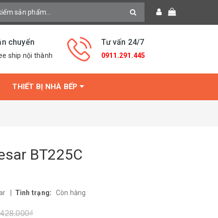
ận chuyển
Tư vấn 24/7
ee ship nội thành
0911.291.445
THIẾT BỊ NHÀ BẾP
aesar BT225C
ar
|
Tình trạng:
Còn hàng
.428.000₫