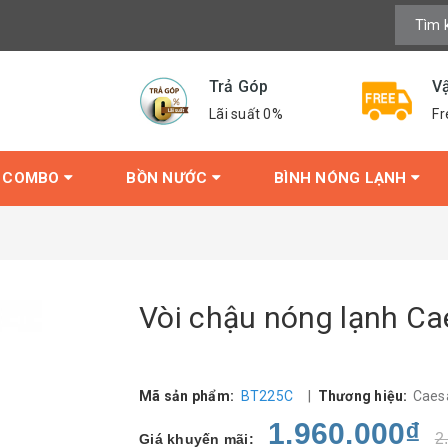
Trả Góp
V
Lãi suất 0%
Fr
COMBO
BỒN NƯỚC
BÌNH NÓNG LẠNH
Vòi chậu nóng lạnh C
Mã sản phẩm:
BT225C
|
Thương hiệu:
Caes
1.960.000₫
2
Giá khuyến mãi: