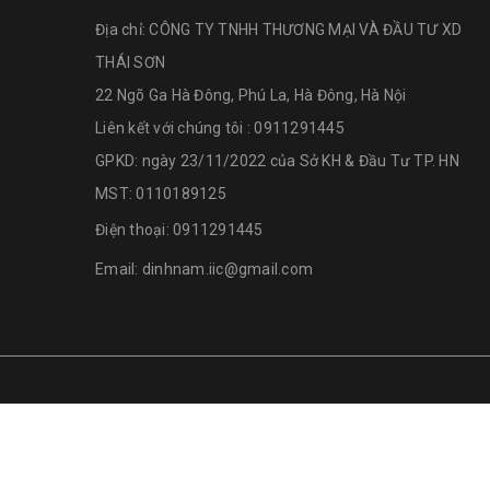
Địa chỉ:
CÔNG TY TNHH THƯƠNG MẠI VÀ ĐẦU TƯ XD
THÁI SƠN
22 Ngõ Ga Hà Đông, Phú La, Hà Đông, Hà Nội
Liên kết với chúng tôi : 0911291445
GPKD: ngày 23/11/2022 của Sở KH & Đầu Tư TP. HN
MST: 0110189125
Điện thoại:
0911291445
Email:
dinhnam.iic@gmail.com