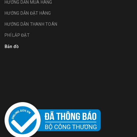
HƯỚNG DẪN MUA HÀNG
HƯỚNG DẪN ĐẶT HÀNG
HƯỚNG DẪN THANH TOÁN
PHÍ LẮP ĐẶT
Bản đồ