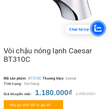
Chat hỗ trợ
Vòi chậu nóng lạnh Caesar
BT310C
Mã sản phẩm:
BT310C
Thương hiệu:
Caesar
Tình trạng:
Còn hàng
1.180.000₫
1.488.000₫
Giá khuyến mãi:
Hãy gọi điện để có giá tốt