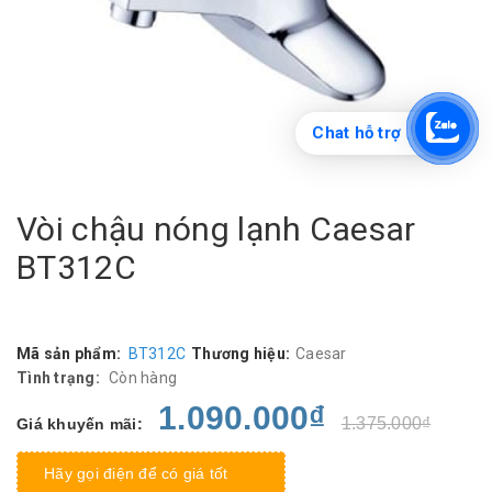
Chat hỗ trợ
Vòi chậu nóng lạnh Caesar
BT312C
Mã sản phẩm:
BT312C
Thương hiệu:
Caesar
Tình trạng:
Còn hàng
1.090.000₫
1.375.000₫
Giá khuyến mãi:
Hãy gọi điện để có giá tốt