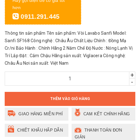
Hãy gọi điện để có giá tốt
hơn
0911.291.445
Thông tin sản phẩm Tên sản phẩm: Vòi Lavabo Sanfi Model:
Sanfi SF168 Công nghệ : Châu Âu Chất Liệu Chính : Đồng Mạ
Cr/ni Bảo Hành : Chính Hãng 2 Năm Chế Độ Nước : Nóng Lạnh Vị
Trí Lắp Đặt : Cắm Chậu Hãng sản xuất: Viglacera Công nghệ:
Châu Âu Nơi sản xuất: Việt Nam
+
-
THÊM VÀO GIỎ HÀNG
GIAO HÀNG MIỄN PHÍ
CAM KẾT CHÍNH HÃNG
CHIẾT KHẤU HẤP DẪN
THANH TOÁN ĐƠN
GIẢN