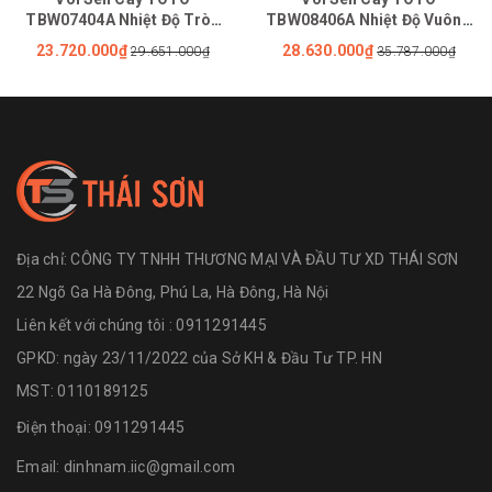
TBW07404A Nhiệt Độ Tròn
TBW08406A Nhiệt Độ Vuông
200mm Dòng G
300mm
23.720.000₫
28.630.000₫
29.651.000₫
35.787.000₫
Địa chỉ:
CÔNG TY TNHH THƯƠNG MẠI VÀ ĐẦU TƯ XD THÁI SƠN
22 Ngõ Ga Hà Đông, Phú La, Hà Đông, Hà Nội
Liên kết với chúng tôi : 0911291445
GPKD: ngày 23/11/2022 của Sở KH & Đầu Tư TP. HN
MST: 0110189125
Điện thoại:
0911291445
Email:
dinhnam.iic@gmail.com