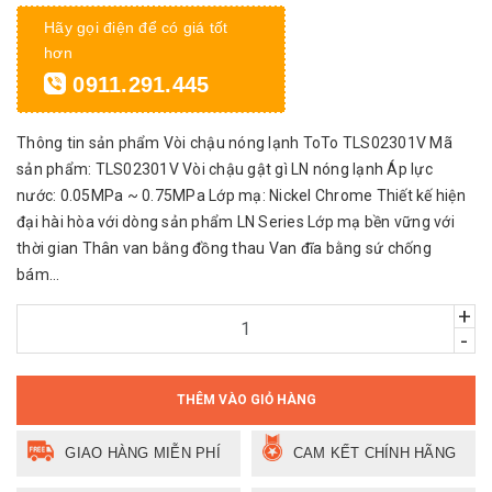
Hãy gọi điện để có giá tốt
hơn
0911.291.445
Thông tin sản phẩm Vòi chậu nóng lạnh ToTo TLS02301V Mã
sản phẩm: TLS02301V Vòi chậu gật gì LN nóng lạnh Áp lực
nước: 0.05MPa ~ 0.75MPa Lớp mạ: Nickel Chrome Thiết kế hiện
đại hài hòa với dòng sản phẩm LN Series Lớp mạ bền vững với
thời gian Thân van bằng đồng thau Van đĩa bằng sứ chống
bám...
+
-
THÊM VÀO GIỎ HÀNG
GIAO HÀNG MIỄN PHÍ
CAM KẾT CHÍNH HÃNG