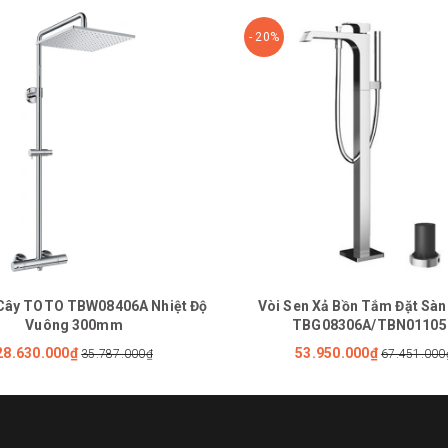
- 20%
 Cây TOTO TBW08406A Nhiệt Độ
Vòi Sen Xả Bồn Tắm Đặt Sà
Vuông 300mm
TBG08306A/TBN01105
28.630.000₫
53.950.000₫
35.787.000₫
67.451.000