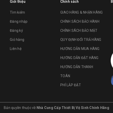
Giới thiệu
Chính sách
B
Tìm kiếm
GIAO HÀNG & NHẬN HÀNG
Đăng nhập
CHÍNH SÁCH BẢO HÀNH
Đăng ký
CHÍNH SÁCH BẢO MẬT
Giỏ hàng
QUY ĐỊNH ĐỔI TRẢ HÀNG
Liên hệ
HƯỚNG DẪN MUA HÀNG
HƯỚNG DẪN ĐẶT HÀNG
HƯỚNG DẪN THANH
TOÁN
PHÍ LẮP ĐẶT
Bản quyền thuộc về
Nhà Cung Cấp Thiết Bị Vệ Sinh Chính Hãng