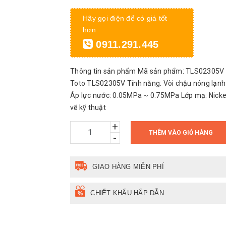
Hãy gọi điện để có giá tốt
hơn
0911.291.445
Thông tin sản phẩm Mã sản phẩm: TLS02305V T
Toto TLS02305V Tính năng: Vòi chậu nóng lạn
Áp lực nước: 0.05MPa ~ 0.75MPa Lớp mạ: Nicke
vẽ kỹ thuật
+
THÊM VÀO GIỎ HÀNG
-
GIAO HÀNG MIỄN PHÍ
CHIẾT KHẤU HẤP DẪN