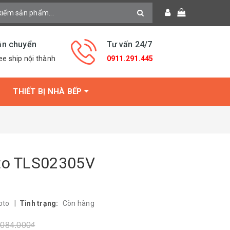
ận chuyển
Tư vấn 24/7
ee ship nội thành
0911.291.445
THIẾT BỊ NHÀ BẾP
oto TLS02305V
oto
|
Tình trạng:
Còn hàng
.084.000₫