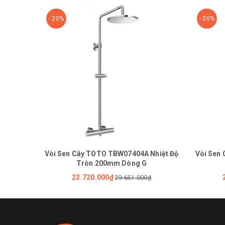
- 20%
- 20%
Vòi Sen Cây TOTO TBW07404A Nhiệt Độ
Vòi Sen
Tròn 200mm Dòng G
23.720.000₫
29.651.000₫