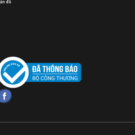
ản đồ