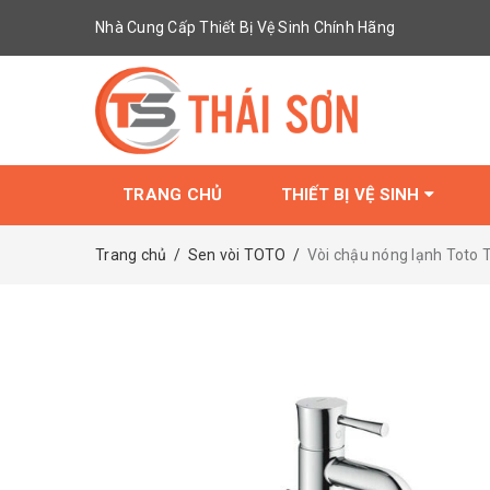
Nhà Cung Cấp Thiết Bị Vệ Sinh Chính Hãng
TRANG CHỦ
THIẾT BỊ VỆ SINH
Trang chủ
/
Sen vòi TOTO
/
Vòi chậu nóng lạnh Toto