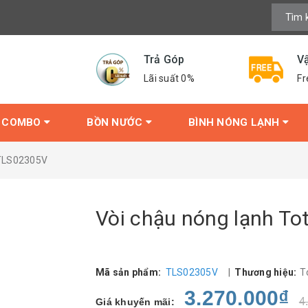
Trả Góp
V
Lãi suất 0%
Fr
COMBO
BỒN NƯỚC
BÌNH NÓNG LẠNH
 TLS02305V
Vòi chậu nóng lạnh T
Mã sản phẩm:
TLS02305V
|
Thương hiệu:
T
3.270.000₫
4
Giá khuyến mãi: