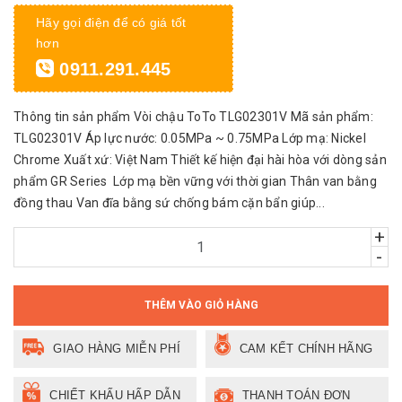
Hãy gọi điện để có giá tốt
hơn
0911.291.445
Thông tin sản phẩm Vòi chậu ToTo TLG02301V Mã sản phẩm:
TLG02301V Áp lực nước: 0.05MPa ~ 0.75MPa Lớp mạ: Nickel
Chrome Xuất xứ: Việt Nam Thiết kế hiện đại hài hòa với dòng sản
phẩm GR Series Lớp mạ bền vững với thời gian Thân van bằng
đồng thau Van đĩa bằng sứ chống bám cặn bẩn giúp...
+
-
THÊM VÀO GIỎ HÀNG
GIAO HÀNG MIỄN PHÍ
CAM KẾT CHÍNH HÃNG
CHIẾT KHẤU HẤP DẪN
THANH TOÁN ĐƠN