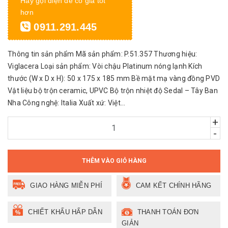
Hãy gọi điện để có giá tốt
hơn
0911.291.445
Thông tin sản phẩm Mã sản phẩm: P.51.357 Thương hiệu:
Viglacera Loại sản phẩm: Vòi chậu Platinum nóng lạnh Kích
thước (W x D x H): 50 x 175 x 185 mm Bề mặt mạ vàng đồng PVD
Vật liệu bộ trộn ceramic, UPVC Bộ trộn nhiệt độ Sedal – Tây Ban
Nha Công nghệ: Italia Xuất xứ: Việt...
+
-
THÊM VÀO GIỎ HÀNG
GIAO HÀNG MIỄN PHÍ
CAM KẾT CHÍNH HÃNG
CHIẾT KHẤU HẤP DẪN
THANH TOÁN ĐƠN
GIẢN