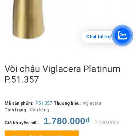
Chat hỗ trợ
Vòi chậu Viglacera Platinum
P.51.357
Mã sản phẩm:
P.51.357
Thương hiệu:
Viglacera
Tình trạng:
Còn hàng
1.780.000₫
2.200.000₫
Giá khuyến mãi: