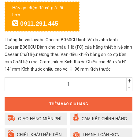
Hãy gọi điện để có giá tốt
hơn
0911.291.445
Thông tin vòi lavabo Caesar B060CU lạnh Vòi lavabo lạnh
Caesar B060CU Dành cho chậu 1 lỗ (FC) của hãng thiết bị vệ sinh
Caesar Chất liệu: Đồng thau Van điều khiển bằng sứ có độ bền
cao Chất liệu mạ: Crom, niken Kich thước Chiều cao đầu vòi H1:
141mm Kích thước chiều cao vòi H: 96 mm Kích thước...
+
-
THÊM VÀO GIỎ HÀNG
GIAO HÀNG MIỄN PHÍ
CAM KẾT CHÍNH HÃNG
CHIẾT KHẤU HẤP DẪN
THANH TOÁN ĐƠN