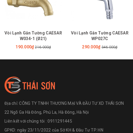
Vòi Lạnh Gắn Tường CAESAR
Vòi Lạnh Gắn Tường CAESAR
W034-1 (Ø21)
WP027C
190.000₫
290.000₫
216.000₫
346.000₫
Địa chỉ:
CÔNG TY TNHH THƯƠNG MẠI VÀ ĐẦU TƯ XD THÁI SƠN
22 Ngõ Ga Hà Đông, Phú La, Hà Đông, Hà Nội
Liên kết với chúng tôi : 0911291445
GPKD: ngày 23/11/2022 của Sở KH & Đầu Tư TP. HN