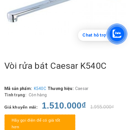
Chat hỗ trợ
Vòi rửa bát Caesar K540C
Mã sản phẩm:
K540C
Thương hiệu:
Caesar
Tình trạng:
Còn hàng
1.510.000₫
1.955.000₫
Giá khuyến mãi:
Hãy gọi điện để có giá tốt
hơn