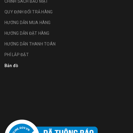
CHÍNH SÁCH BẢO MẬT
QUY ĐỊNH ĐỔI TRẢ HÀNG
HƯỚNG DẪN MUA HÀNG
HƯỚNG DẪN ĐẶT HÀNG
HƯỚNG DẪN THANH TOÁN
PHÍ LẮP ĐẶT
Bản đồ