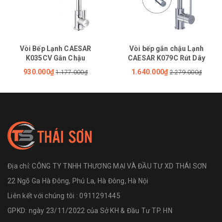
Vòi Bếp Lạnh CAESAR
Vòi bếp gắn chậu Lạnh
K035CV Gắn Chậu
CAESAR K079C Rút Dây
930.000₫
1.640.000₫
1.177.000₫
2.279.000₫
Địa chỉ:
CÔNG TY TNHH THƯƠNG MẠI VÀ ĐẦU TƯ XD THÁI SƠN
22 Ngõ Ga Hà Đông, Phú La, Hà Đông, Hà Nội
Liên kết với chúng tôi : 0911291445
GPKD: ngày 23/11/2022 của Sở KH & Đầu Tư TP. HN