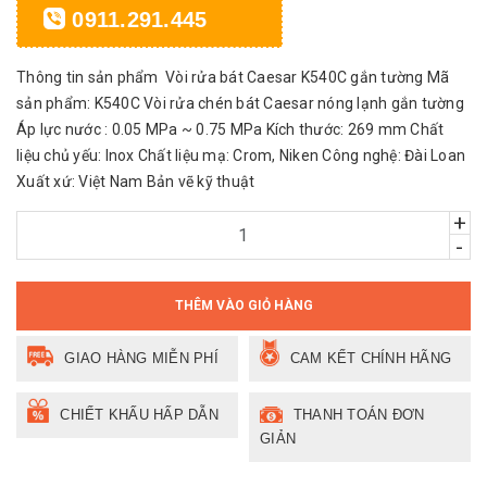
0911.291.445
Thông tin sản phẩm Vòi rửa bát Caesar K540C gắn tường Mã
sản phẩm: K540C Vòi rửa chén bát Caesar nóng lạnh gắn tường
Áp lực nước : 0.05 MPa ~ 0.75 MPa Kích thước: 269 mm Chất
liệu chủ yếu: Inox Chất liệu mạ: Crom, Niken Công nghệ: Đài Loan
Xuất xứ: Việt Nam Bản vẽ kỹ thuật
+
-
THÊM VÀO GIỎ HÀNG
GIAO HÀNG MIỄN PHÍ
CAM KẾT CHÍNH HÃNG
CHIẾT KHẤU HẤP DẪN
THANH TOÁN ĐƠN
GIẢN