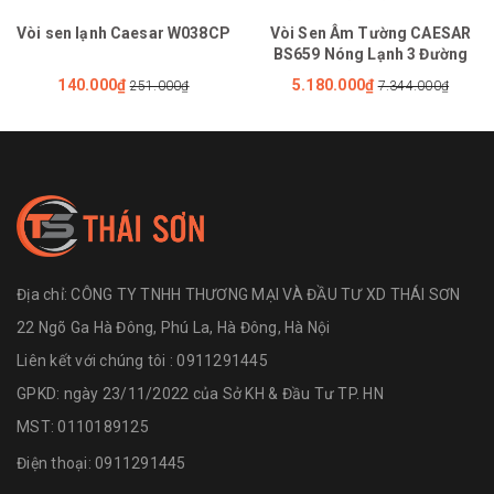
Vòi sen lạnh Caesar W038CP
Vòi Sen Âm Tường CAESAR
BS659 Nóng Lạnh 3 Đường
140.000₫
5.180.000₫
251.000₫
7.344.000₫
Địa chỉ:
CÔNG TY TNHH THƯƠNG MẠI VÀ ĐẦU TƯ XD THÁI SƠN
22 Ngõ Ga Hà Đông, Phú La, Hà Đông, Hà Nội
Liên kết với chúng tôi : 0911291445
GPKD: ngày 23/11/2022 của Sở KH & Đầu Tư TP. HN
MST: 0110189125
Điện thoại:
0911291445