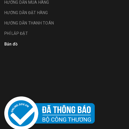
HƯỚNG DẪN MUA HÀNG
HƯỚNG DẪN ĐẶT HÀNG
HƯỚNG DẪN THANH TOÁN
PHÍ LẮP ĐẶT
Bản đồ