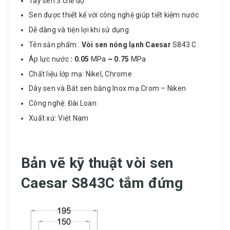
Tay sen 3 chế độ
Sen được thiết kế với công nghệ giúp tiết kiệm nước
Dễ dàng và tiện lợi khi sử dụng
Tên sản phẩm :
Vòi sen nóng lạnh Caesar
S843 C
Áp lực nước
: 0.05
MPa
~ 0.75
MPa
Chất liệu lớp mạ: Nikel, Chrome
Dây sen và Bát sen bằng Inox mạ Crom – Niken
Công nghệ: Đài Loan
Xuất xứ: Việt Nam
Bản vẽ kỹ thuật vòi sen
Caesar S843C tắm đứng