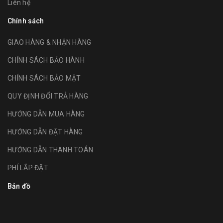
Liên hệ
Chính sách
GIAO HÀNG & NHẬN HÀNG
CHÍNH SÁCH BẢO HÀNH
CHÍNH SÁCH BẢO MẬT
QUY ĐỊNH ĐỔI TRẢ HÀNG
HƯỚNG DẪN MUA HÀNG
HƯỚNG DẪN ĐẶT HÀNG
HƯỚNG DẪN THANH TOÁN
PHÍ LẮP ĐẶT
Bản đồ