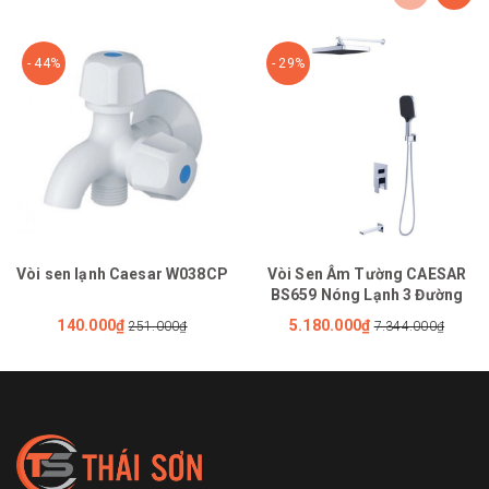
- 44%
- 29%
Vòi sen lạnh Caesar W038CP
Vòi Sen Âm Tường CAESAR
BS659 Nóng Lạnh 3 Đường
140.000₫
5.180.000₫
251.000₫
7.344.000₫