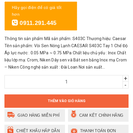
Hãy gọi điện để có giá tốt
hơn
0911.291.445
Thông tin sản phẩm Mã sản phẩm: S403C Thương hiệu: Caesar
Tên sản phẩm: Vòi Sen Nóng Lạnh CAESAR S403C Tay 1 Chế Độ
Áp lực nước : 0.05 MPa ~ 0.75 MPa Chất liệu chủ yếu : Inox Chất
liệu lớp mạ: Crom, Niken Dây sen và Bát sen bằng Inox mạ Crom
– Niken Công nghệ sản xuất : Đài Loan Nơi sản xuất...
+
-
THÊM VÀO GIỎ HÀNG
GIAO HÀNG MIỄN PHÍ
CAM KẾT CHÍNH HÃNG
CHIẾT KHẤU HẤP DẪN
THANH TOÁN ĐƠN