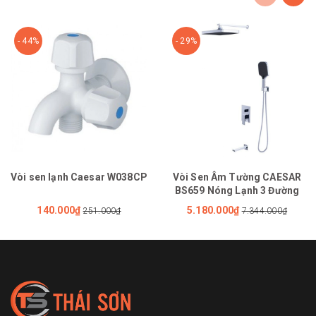
- 44%
- 29%
Vòi sen lạnh Caesar W038CP
Vòi Sen Âm Tường CAESAR
BS659 Nóng Lạnh 3 Đường
140.000₫
5.180.000₫
251.000₫
7.344.000₫