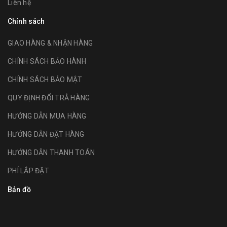
Liên hệ
Chính sách
GIAO HÀNG & NHẬN HÀNG
CHÍNH SÁCH BẢO HÀNH
CHÍNH SÁCH BẢO MẬT
QUY ĐỊNH ĐỔI TRẢ HÀNG
HƯỚNG DẪN MUA HÀNG
HƯỚNG DẪN ĐẶT HÀNG
HƯỚNG DẪN THANH TOÁN
PHÍ LẮP ĐẶT
Bản đồ