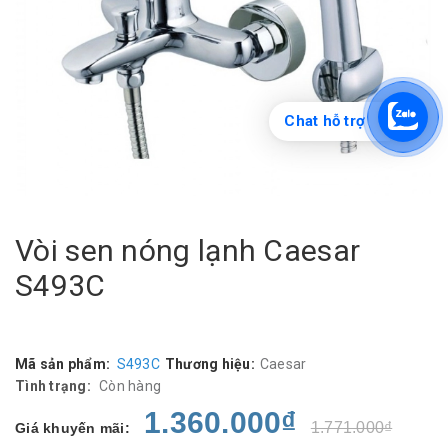
Chat hỗ trợ
Vòi sen nóng lạnh Caesar
S493C
Mã sản phẩm:
S493C
Thương hiệu:
Caesar
Tình trạng:
Còn hàng
1.360.000₫
1.771.000₫
Giá khuyến mãi: