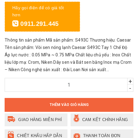
Hãy gọi điện để có giá tốt
hơn
0911.291.445
Thông tin sản phẩm Mã sản phẩm: S493C Thương hiệu: Caesar
Tên sản phẩm: Vòi sen nóng lạnh Caesar S493C Tay 1 Chế Độ
Áp lực nước : 0.05 MPa ~ 0.75 MPa Chất liệu chủ yếu : Inox Chất
liệu lớp mạ: Crom, Niken Dây sen và Bát sen bằng Inox mạ Crom
– Niken Công nghệ sản xuất : Đài Loan Nơi sản xuất...
+
-
THÊM VÀO GIỎ HÀNG
GIAO HÀNG MIỄN PHÍ
CAM KẾT CHÍNH HÃNG
CHIẾT KHẤU HẤP DẪN
THANH TOÁN ĐƠN