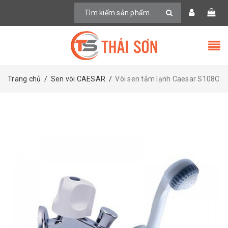
Trang chủ
/
Sen vòi CAESAR
/
Vòi sen tắm lạnh Caesar S108C