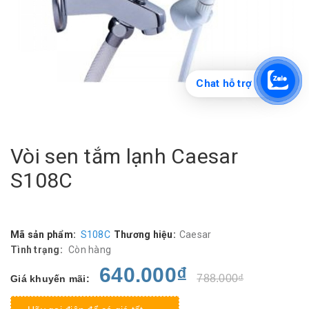
Chat hỗ trợ
Vòi sen tắm lạnh Caesar
S108C
Mã sản phẩm:
S108C
Thương hiệu:
Caesar
Tình trạng:
Còn hàng
640.000₫
788.000₫
Giá khuyến mãi: