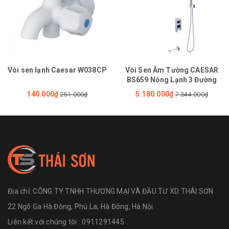
Vòi sen lạnh Caesar W038CP
Vòi Sen Âm Tường CAESAR
BS659 Nóng Lạnh 3 Đường
140.000₫
5.180.000₫
251.000₫
7.344.000₫
Địa chỉ:
CÔNG TY TNHH THƯƠNG MẠI VÀ ĐẦU TƯ XD THÁI SƠN
22 Ngõ Ga Hà Đông, Phú La, Hà Đông, Hà Nội
Liên kết với chúng tôi : 0911291445