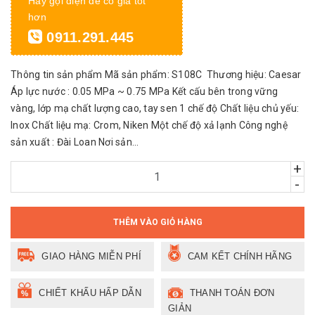
Hãy gọi điện để có giá tốt
hơn
0911.291.445
Thông tin sản phẩm Mã sản phẩm: S108C Thương hiệu: Caesar
Áp lực nước : 0.05 MPa ~ 0.75 MPa Kết cấu bên trong vững
vàng, lớp mạ chất lượng cao, tay sen 1 chế độ Chất liệu chủ yếu:
Inox Chất liệu mạ: Crom, Niken Một chế độ xả lạnh Công nghệ
sản xuất : Đài Loan Nơi sản...
+
-
THÊM VÀO GIỎ HÀNG
GIAO HÀNG MIỄN PHÍ
CAM KẾT CHÍNH HÃNG
CHIẾT KHẤU HẤP DẪN
THANH TOÁN ĐƠN
GIẢN