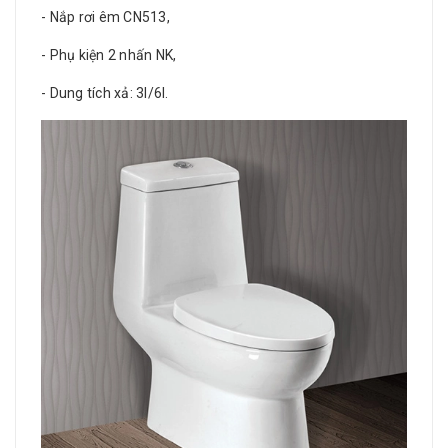
- Nắp rơi êm CN513,
- Phụ kiện 2 nhấn NK,
- Dung tích xả: 3l/6l.