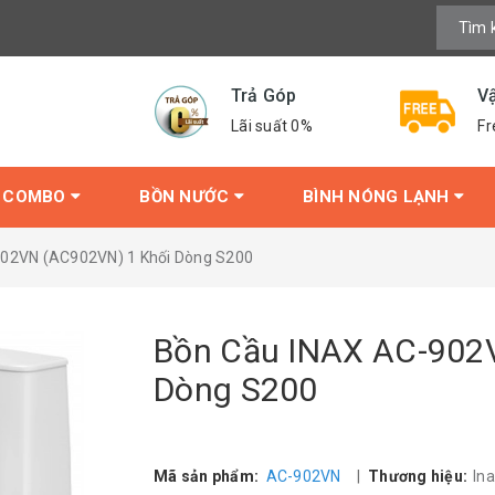
Trả Góp
V
Lãi suất 0%
Fr
COMBO
BỒN NƯỚC
BÌNH NÓNG LẠNH
02VN (AC902VN) 1 Khối Dòng S200
Bồn Cầu INAX AC-902
Dòng S200
Mã sản phẩm:
AC-902VN
|
Thương hiệu:
In