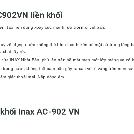
902VN liền khối
ên, tạo nên dòng xoáy cực mạnh rửa trôi mọi vết bẩn.
vết đọng nước không thể hình thành trên bề mặt sứ trong lòng bà
 chất tẩy rửa.
của INAX Nhật Bản, phủ lên trên bề mặt men một lớp màng và có k
lic trong nước không thể bám bẩn gây ra các vết ố vàng trên men sứ
cảm giác thoải mái. Nắp đóng êm
 khối Inax AC-902 VN