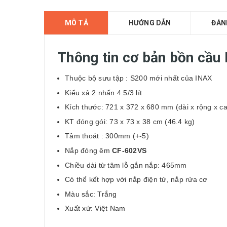
MÔ TẢ
HƯỚNG DẪN
ĐÁN
Thông tin cơ bản bồn cầu
Thuộc bộ sưu tập : S200 mới nhất của INAX
Kiểu xả 2 nhấn 4.5/3 lít
Kích thước:
721 x 372 x 680 mm (
dài x rộng x c
KT đóng gói: 73 x 73 x 38 cm (46.4 kg)
Tâm thoát : 300mm (+-5)
Nắp đóng êm
CF-602VS
Chiều dài từ tâm lỗ gắn nắp: 465mm
Có thể kết hợp với nắp điện tử, nắp rửa cơ
Màu sắc: Trắng
Xuất xứ: Việt Nam