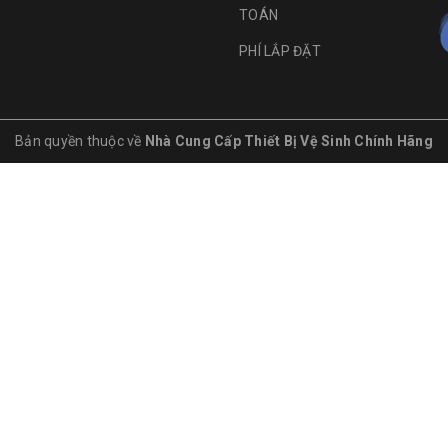
TOÁN
PHÍ LẮP ĐẶT
Bản quyền thuộc về
Nhà Cung Cấp Thiết Bị Vệ Sinh Chính Hãng