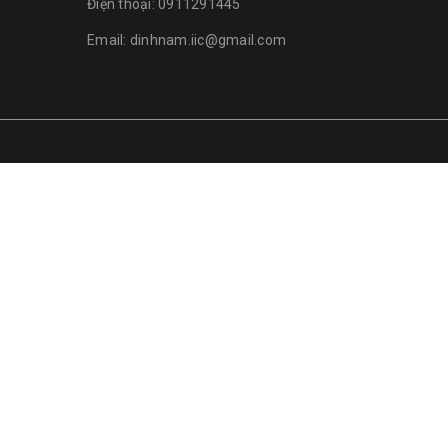
Điện thoại:
0911291445
Email:
dinhnam.iic@gmail.com