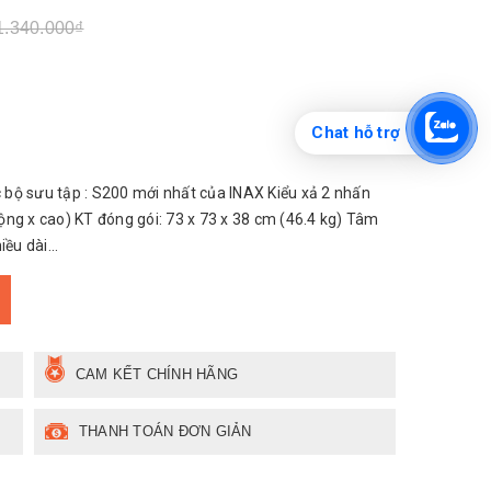
1.340.000₫
Chat hỗ trợ
bộ sưu tập : S200 mới nhất của INAX Kiểu xả 2 nhấn
rộng x cao) KT đóng gói: 73 x 73 x 38 cm (46.4 kg) Tâm
u dài...
CAM KẾT CHÍNH HÃNG
THANH TOÁN ĐƠN GIẢN