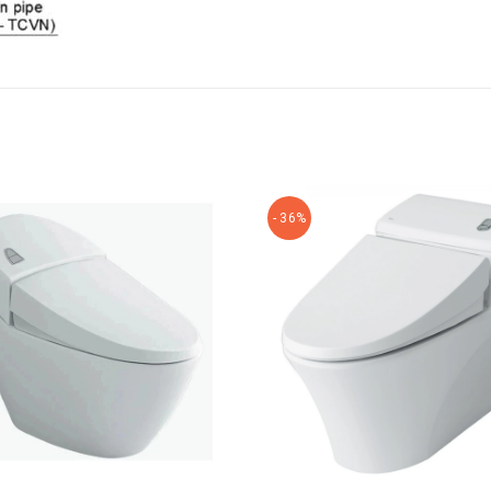
- 36%