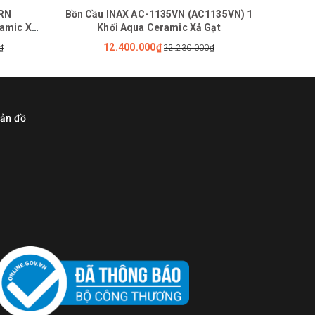
VRN
Bồn Cầu INAX AC-1135VN (AC1135VN) 1
Bàn
ramic Xả
Khối Aqua Ceramic Xả Gạt
12.400.000₫
₫
22.230.000₫
ản đồ