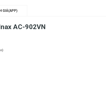
H GIÁ(APP)
 Inax AC-902VN
ao)