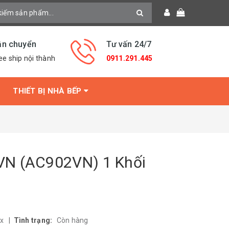
ận chuyển
Tư vấn 24/7
ee ship nội thành
0911.291.445
THIẾT BỊ NHÀ BẾP
VN (AC902VN) 1 Khối
ax
|
Tình trạng:
Còn hàng