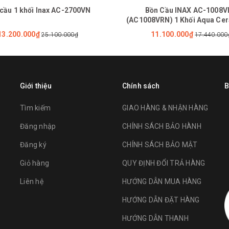
cầu 1 khối Inax AC-2700VN
Bồn Cầu INAX AC-1008
(AC1008VRN) 1 Khối Aqua Ce
Nhấn
13.200.000₫
11.100.000₫
25.100.000₫
17.440.000
Giới thiệu
Chính sách
B
Tìm kiếm
GIAO HÀNG & NHẬN HÀNG
Đăng nhập
CHÍNH SÁCH BẢO HÀNH
Đăng ký
CHÍNH SÁCH BẢO MẬT
Giỏ hàng
QUY ĐỊNH ĐỔI TRẢ HÀNG
Liên hệ
HƯỚNG DẪN MUA HÀNG
HƯỚNG DẪN ĐẶT HÀNG
HƯỚNG DẪN THANH