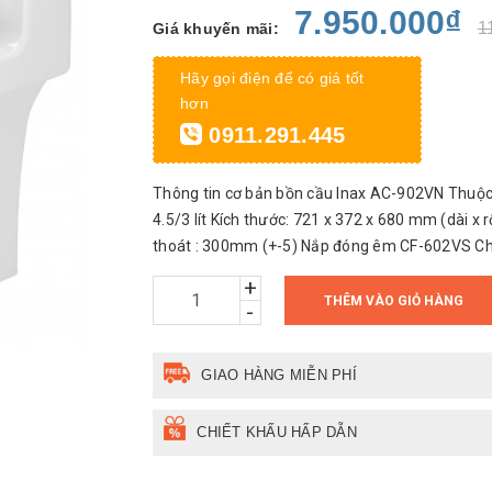
7.950.000₫
1
Giá khuyến mãi:
Hãy gọi điện để có giá tốt
hơn
0911.291.445
Thông tin cơ bản bồn cầu Inax AC-902VN Thuộc 
4.5/3 lít Kích thước: 721 x 372 x 680 mm (dài x 
thoát : 300mm (+-5) Nắp đóng êm CF-602VS Chiề
+
THÊM VÀO GIỎ HÀNG
-
GIAO HÀNG MIỄN PHÍ
CHIẾT KHẤU HẤP DẪN