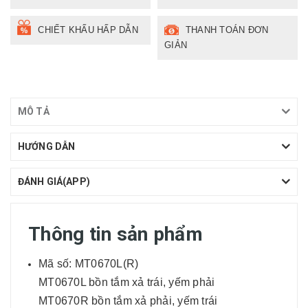
CHIẾT KHẤU HẤP DẪN
THANH TOÁN ĐƠN
GIẢN
MÔ TẢ
HƯỚNG DẪN
ĐÁNH GIÁ(APP)
Thông tin sản phẩm
Mã số: MT0670L(R)
MT0670L bồn tắm xả trái, yếm phải
MT0670R bồn tắm xả phải, yếm trái