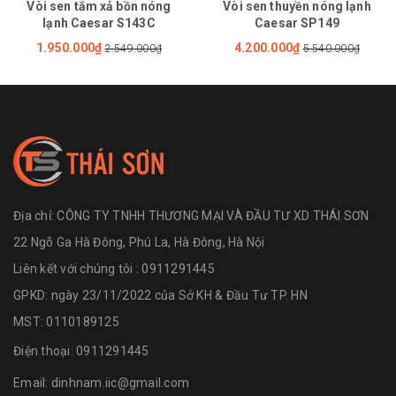
Vòi sen tắm xả bồn nóng
Vòi sen thuyền nóng lạnh
lạnh Caesar S143C
Caesar SP149
1.950.000₫
4.200.000₫
2.549.000₫
5.540.000₫
Địa chỉ:
CÔNG TY TNHH THƯƠNG MẠI VÀ ĐẦU TƯ XD THÁI SƠN
22 Ngõ Ga Hà Đông, Phú La, Hà Đông, Hà Nội
Liên kết với chúng tôi : 0911291445
GPKD: ngày 23/11/2022 của Sở KH & Đầu Tư TP. HN
MST: 0110189125
Điện thoại:
0911291445
Email:
dinhnam.iic@gmail.com