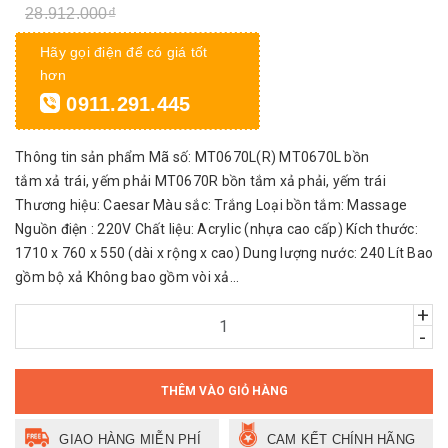
28.912.000₫
Hãy gọi điện để có giá tốt
hơn
0911.291.445
Thông tin sản phẩm Mã số: MT0670L(R) MT0670L bồn
tắm xả trái, yếm phải MT0670R bồn tắm xả phải, yếm trái
Thương hiệu: Caesar Màu sắc: Trắng Loại bồn tắm: Massage
Nguồn điện : 220V Chất liệu: Acrylic (nhựa cao cấp) Kích thước:
1710 x 760 x 550 (dài x rộng x cao) Dung lượng nước: 240 Lít Bao
gồm bộ xả Không bao gồm vòi xả...
+
-
THÊM VÀO GIỎ HÀNG
GIAO HÀNG MIỄN PHÍ
CAM KẾT CHÍNH HÃNG