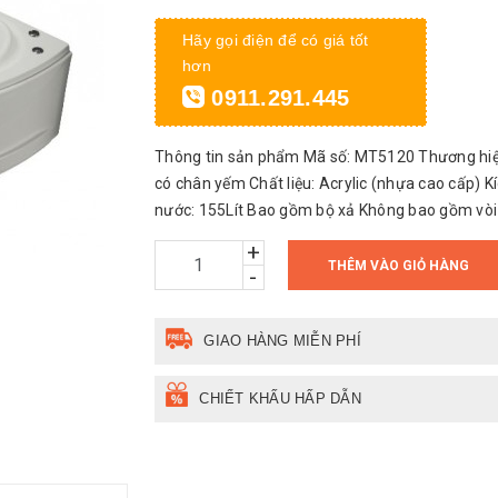
Hãy gọi điện để có giá tốt
hơn
0911.291.445
Thông tin sản phẩm Mã số: MT5120 Thương hiệ
có chân yếm Chất liệu: Acrylic (nhựa cao cấp) 
nước: 155Lít Bao gồm bộ xả Không bao gồm vòi 
+
THÊM VÀO GIỎ HÀNG
-
GIAO HÀNG MIỄN PHÍ
CHIẾT KHẤU HẤP DẪN