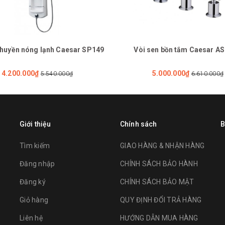
thuyền nóng lạnh Caesar SP149
Vòi sen bồn tắm Caesar A
4.200.000₫
5.000.000₫
5.540.000₫
6.610.000₫
Giới thiệu
Chính sách
B
Tìm kiếm
GIAO HÀNG & NHẬN HÀNG
Đăng nhập
CHÍNH SÁCH BẢO HÀNH
Đăng ký
CHÍNH SÁCH BẢO MẬT
Giỏ hàng
QUY ĐỊNH ĐỔI TRẢ HÀNG
Liên hệ
HƯỚNG DẪN MUA HÀNG