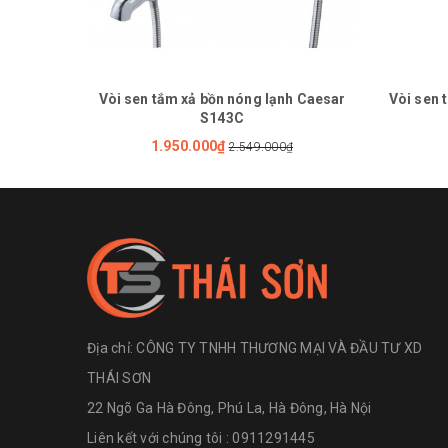
Vòi sen tắm xả bồn nóng lạnh Caesar
Vòi sen 
S143C
1.950.000₫
2.549.000₫
Địa chỉ:
CÔNG TY TNHH THƯƠNG MẠI VÀ ĐẦU TƯ XD
THÁI SƠN
22 Ngõ Ga Hà Đông, Phú La, Hà Đông, Hà Nội
Liên kết với chúng tôi : 0911291445