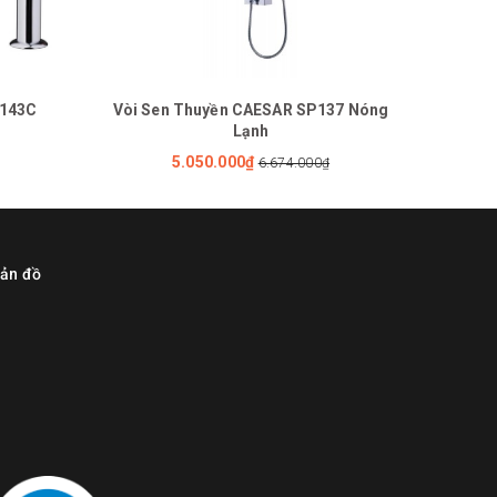
S143C
Vòi Sen Thuyền CAESAR SP137 Nóng
Bồ
Lạnh
5.050.000₫
6.674.000₫
ản đồ