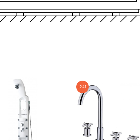
- 24%