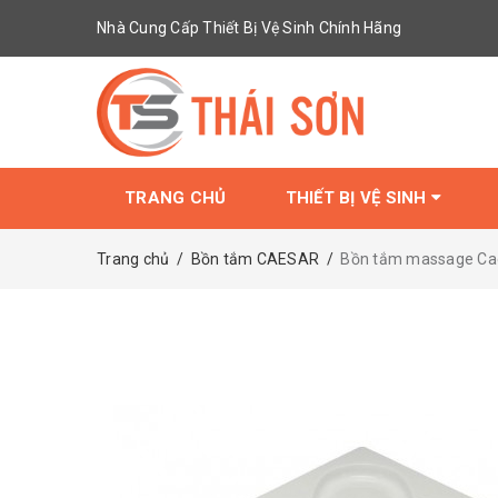
Nhà Cung Cấp Thiết Bị Vệ Sinh Chính Hãng
TRANG CHỦ
THIẾT BỊ VỆ SINH
Trang chủ
/
Bồn tắm CAESAR
/
Bồn tắm massage Ca