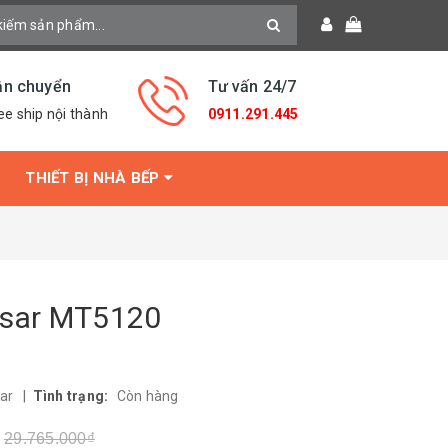
ận chuyển
Tư vấn 24/7
ee ship nội thành
0911.291.445
THIẾT BỊ NHÀ BẾP
sar MT5120
ar
|
Tình trạng:
Còn hàng
29.765.000₫