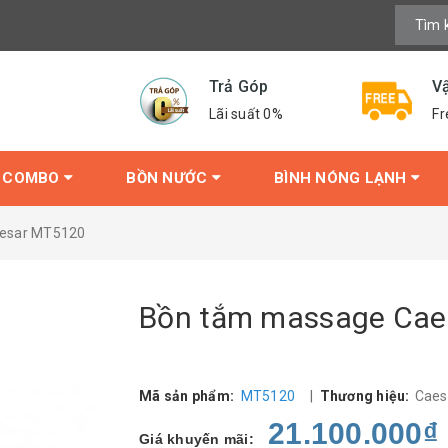
Trả Góp
V
Lãi suất 0%
Fr
COMBO
BỒN NƯỚC
BÌNH NÓNG LẠNH
esar MT5120
Bồn tắm massage Cae
Mã sản phẩm:
MT5120
|
Thương hiệu:
Caes
21.100.000₫
Giá khuyến mãi: