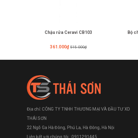
Chậu rửa Ceravi CB103
Bộ c
361.000₫
515.000₫
Địa chỉ:
CÔNG TY TNHH THƯƠNG MẠI VÀ ĐẦU TƯ XD
THÁI SƠN
22 Ngõ Ga Hà Đông, Phú La, Hà Đông, Hà Nội
Liên kết với chúng tôi : 0911291445