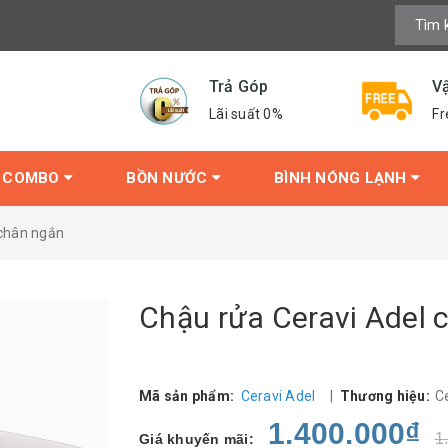
Trả Góp
V
Lãi suất 0%
Fr
COMBO
BỒN NƯỚC
BÌNH NÓNG LẠNH
 chân ngắn
Chậu rửa Ceravi Adel 
Mã sản phẩm:
Ceravi Adel
|
Thương hiệu:
C
1.400.000₫
1
Giá khuyến mãi: