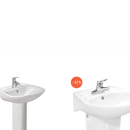
- 42%