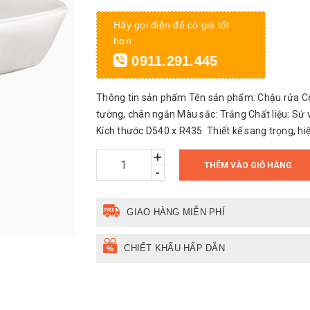
Hãy gọi điện để có giá tốt
hơn
0911.291.445
Thông tin sản phẩm Tên sản phẩm: Chậu rửa Cer
tường, chân ngắn Màu sắc: Trắng Chất liệu: Sứ
Kích thước D540 x R435 Thiết kế sang trọng, hiệ
+
THÊM VÀO GIỎ HÀNG
-
GIAO HÀNG MIỄN PHÍ
CHIẾT KHẤU HẤP DẪN