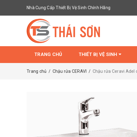
Nhà Cung Cấp Thiết Bị Vệ Sinh Chính Hãng
TRANG CHỦ
THIẾT BỊ VỆ SINH
Trang chủ
/
Chậu rửa CERAVI
/
Chậu rửa Ceravi Adel