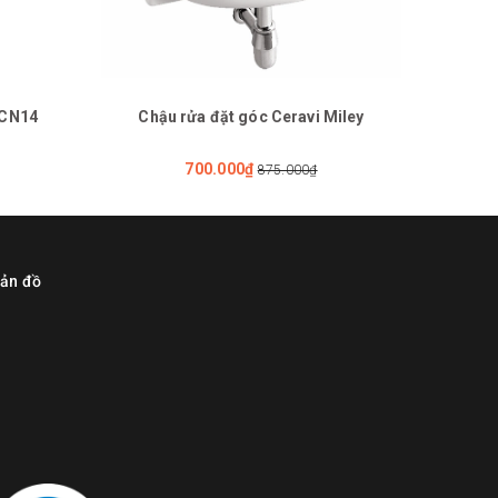
CCN14
Chậu rửa đặt góc Ceravi Miley
B
700.000₫
875.000₫
ản đồ