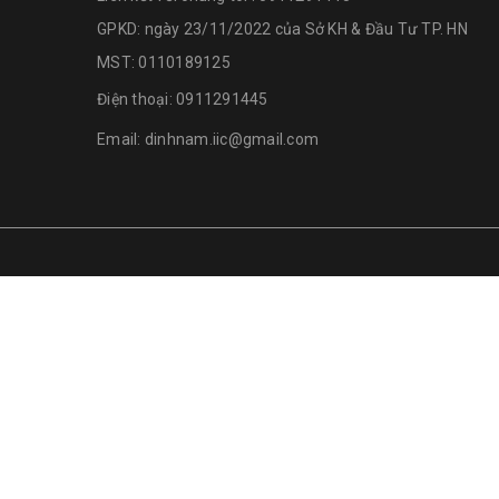
GPKD: ngày 23/11/2022 của Sở KH & Đầu Tư TP. HN
MST: 0110189125
Điện thoại:
0911291445
Email:
dinhnam.iic@gmail.com