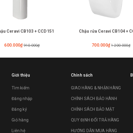
hậu Ceravi CB103 + CCD151
Chậu rửa Ceravi CB104 + 
600.000₫
700.000₫
910.000₫
1.200.000₫
Giới thiệu
Chính sách
B
Tìm kiếm
GIAO HÀNG & NHẬN HÀNG
Đăng nhập
CHÍNH SÁCH BẢO HÀNH
Đăng ký
CHÍNH SÁCH BẢO MẬT
Giỏ hàng
QUY ĐỊNH ĐỔI TRẢ HÀNG
Liên hệ
HƯỚNG DẪN MUA HÀNG