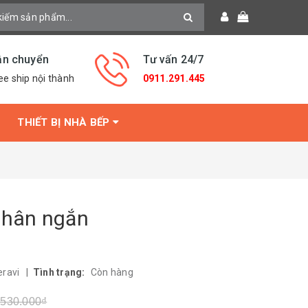
ận chuyển
Tư vấn 24/7
ee ship nội thành
0911.291.445
THIẾT BỊ NHÀ BẾP
chân ngắn
eravi
|
Tình trạng:
Còn hàng
.530.000₫