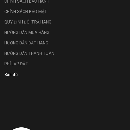
CHÍNH SÁCH BẢO HÀNH
CHÍNH SÁCH BẢO MẬT
QUY ĐỊNH ĐỔI TRẢ HÀNG
HƯỚNG DẪN MUA HÀNG
HƯỚNG DẪN ĐẶT HÀNG
HƯỚNG DẪN THANH TOÁN
PHÍ LẮP ĐẶT
Bản đồ