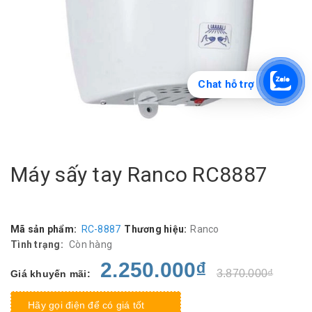
Chat hỗ trợ
Máy sấy tay Ranco RC8887
Mã sản phẩm:
RC-8887
Thương hiệu:
Ranco
Tình trạng:
Còn hàng
2.250.000₫
3.870.000₫
Giá khuyến mãi:
Hãy gọi điện để có giá tốt