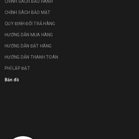
CHÍNH SÁCH BẢO HÀNH
CHÍNH SÁCH BẢO MẬT
QUY ĐỊNH ĐỔI TRẢ HÀNG
HƯỚNG DẪN MUA HÀNG
HƯỚNG DẪN ĐẶT HÀNG
HƯỚNG DẪN THANH TOÁN
PHÍ LẮP ĐẶT
Bản đồ