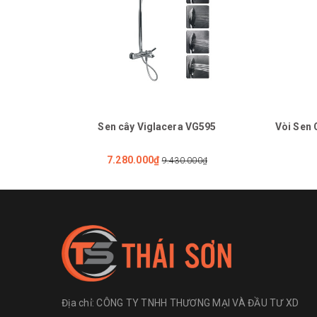
Sen cây Viglacera VG595
Vòi Sen 
7.280.000₫
9.430.000₫
Địa chỉ:
CÔNG TY TNHH THƯƠNG MẠI VÀ ĐẦU TƯ XD