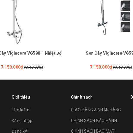
Cây Viglacera VG598.1 Nhiệt Độ
Sen Cây Viglacera VG5
7.150.000₫
7.150.000₫
9.540.000₫
9.540.000₫
Giới thiệu
Chính sách
B
Tìm kiếm
GIAO HÀNG & NHẬN HÀNG
Đăng nhập
CHÍNH SÁCH BẢO HÀNH
Đăng ký
CHÍNH SÁCH BẢO MẬT