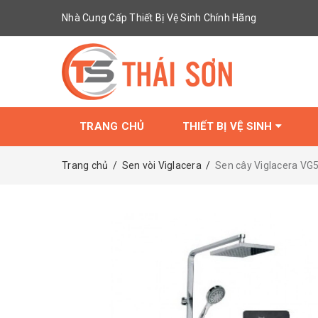
Nhà Cung Cấp Thiết Bị Vệ Sinh Chính Hãng
TRANG CHỦ
THIẾT BỊ VỆ SINH
Trang chủ
/
Sen vòi Viglacera
/
Sen cây Viglacera VG