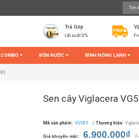
Trả Góp
V
Lãi suất 0%
Fr
COMBO
BỒN NƯỚC
BÌNH NÓNG LẠNH
583
Sen cây Viglacera VG
Mã sản phẩm:
VG583
|
Thương hiệu:
Viglac
6.900.000₫
8
Giá khuyến mãi: