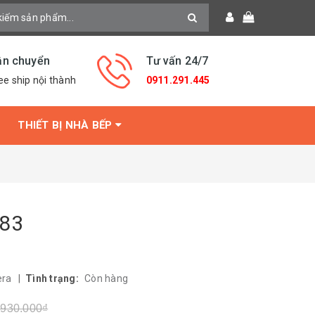
ận chuyển
Tư vấn 24/7
ee ship nội thành
0911.291.445
THIẾT BỊ NHÀ BẾP
583
era
|
Tình trạng:
Còn hàng
.930.000₫