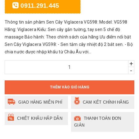
0911.291.445
Thông tin sản phâm Sen Cây Viglacera VG598: Model: VG598
Hãng: Viglacera Kiểu: Sen cây gắn tường, tay sen 5 chế độ
massage Bảo hành: Theo chính sách của hãng Ưu điểm nổi bật
Sen Cây Viglacera VG598: - Sen tắm cây nhiệt độ 2 bát sen. - Bộ
chia nước được nhập khẩu từ Châu Âu với...
+
-
THÊM VÀO GIỎ HÀNG
GIAO HÀNG MIỄN PHÍ
CAM KẾT CHÍNH HÃNG
CHIẾT KHẤU HẤP DẪN
THANH TOÁN ĐƠN
GIẢN