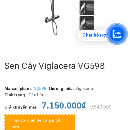
Chat hỗ trợ
Sen Cây Viglacera VG598
Mã sản phẩm:
VG598
Thương hiệu:
Viglacera
Tình trạng:
Còn hàng
7.150.000₫
9.540.000₫
Giá khuyến mãi:
Hãy gọi điện để có giá tốt
hơn