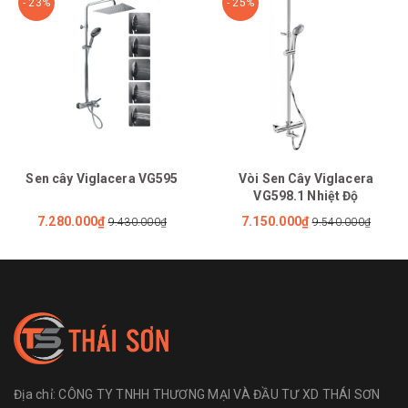
- 23%
- 25%
Sen cây Viglacera VG595
Vòi Sen Cây Viglacera
VG598.1 Nhiệt Độ
7.280.000₫
7.150.000₫
9.430.000₫
9.540.000₫
Địa chỉ:
CÔNG TY TNHH THƯƠNG MẠI VÀ ĐẦU TƯ XD THÁI SƠN