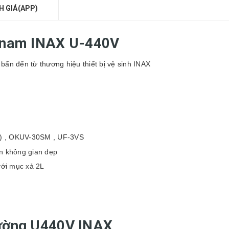
H GIÁ(APP)
u nam INAX U-440V
 bẩn đến từ thương hiệu thiết bị vệ sinh INAX
B) , OKUV-30SM , UF-3VS
ên không gian đẹp
với mục xả 2L
tường U440V INAX