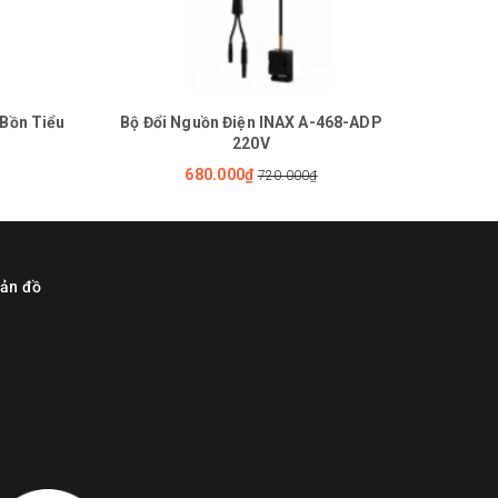
 Bồn Tiểu
Bộ Đổi Nguồn Điện INAX A-468-ADP
Gioăng
220V
680.000₫
720.000₫
ản đồ