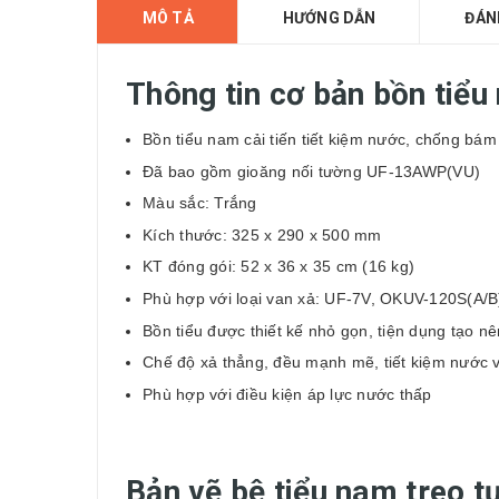
MÔ TẢ
HƯỚNG DẪN
ĐÁN
Thông tin cơ bản bồn tiể
Bồn tiểu nam
cải tiến tiết kiệm nước, chống bám
Đã bao gồm gioăng nối tường UF-13AWP(VU)
Màu sắc: Trắng
Kích thước: 325 x 290 x 500 mm
KT đóng gói: 52 x 36 x 35 cm (16 kg)
Phù hợp với loại van xả: UF-7V, OKUV-120S(A/
Bồn tiểu được thiết kế nhỏ gọn, tiện dụng tạo n
Chế độ xả thẳng, đều mạnh mẽ, tiết kiệm nước 
Phù hợp với điều kiện áp lực nước thấp
Bản vẽ bệ tiểu nam treo 