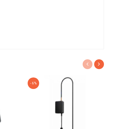
- 6%
- 5%