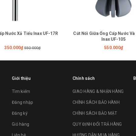
ấp Nước Xả Tiểu Inax UF-17R
Cút Nối Giữa Ống Cấp Nước Và
Inax UF-105
350.000₫
550.000₫
550.000₫
Giới thiệu
Chính sách
B
Tìm kiếm
GIAO HÀNG & NHẬN HÀNG
Đăng nhập
CHÍNH SÁCH BẢO HÀNH
Đăng ký
CHÍNH SÁCH BẢO MẬT
Giỏ hàng
QUY ĐỊNH ĐỔI TRẢ HÀNG
Liên hệ
HƯỚNG DẪN MUA HÀNG