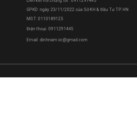
Liên kết với chúng tôi : 0911291445
GPKD: ngày 23/11/2022 của Sở KH & Đầu Tư TP. HN
MST: 0110189125
Điện thoại:
0911291445
Email:
dinhnam.iic@gmail.com