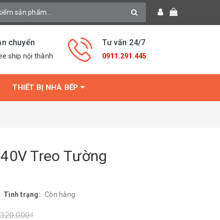
ận chuyển
Tư vấn 24/7
ee ship nội thành
0911.291.445
THIẾT BỊ NHÀ BẾP
440V Treo Tường
|
Tình trạng:
Còn hàng
.320.000₫