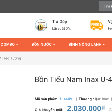
Trả Góp
V
Lãi suất 0%
Fr
COMBO
BỒN NƯỚC
BÌNH NÓNG LẠNH
V Treo Tường
Bồn Tiểu Nam Inax U-
Mã sản phẩm:
U-440V
|
Thương hiệu:
inax
2.030.000₫
2
Giá khuyến mãi: