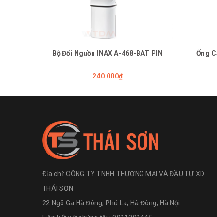
Bộ Đổi Nguồn INAX A-468-BAT PIN
Ống C
240.000₫
Địa chỉ:
CÔNG TY TNHH THƯƠNG MẠI VÀ ĐẦU TƯ XD
THÁI SƠN
22 Ngõ Ga Hà Đông, Phú La, Hà Đông, Hà Nội