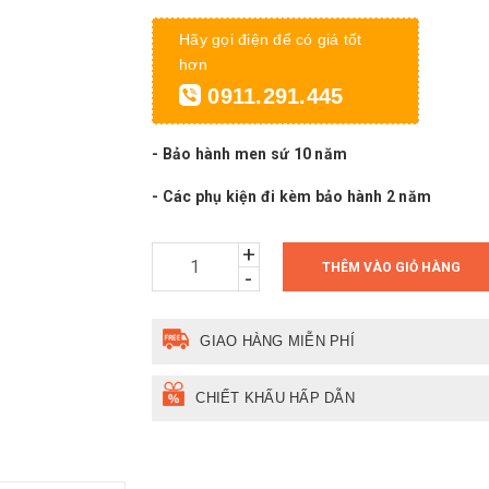
Hãy gọi điện để có giá tốt
hơn
0911.291.445
- Bảo hành men sứ 10 năm
- Các phụ kiện đi kèm bảo hành 2 năm
+
THÊM VÀO GIỎ HÀNG
-
GIAO HÀNG MIỄN PHÍ
CHIẾT KHẤU HẤP DẪN