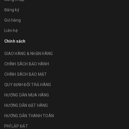
Đăng ký
Giỏ hàng
Liên hệ
Chính sách
GIAO HÀNG & NHẬN HÀNG
CHÍNH SÁCH BẢO HÀNH
CHÍNH SÁCH BẢO MẬT
QUY ĐỊNH ĐỔI TRẢ HÀNG
HƯỚNG DẪN MUA HÀNG
HƯỚNG DẪN ĐẶT HÀNG
HƯỚNG DẪN THANH TOÁN
PHÍ LẮP ĐẶT