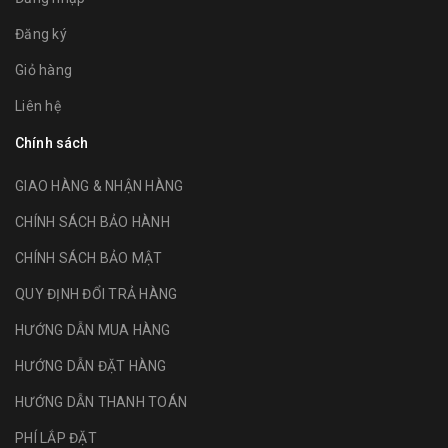
Đăng ký
Giỏ hàng
Liên hệ
Chính sách
GIAO HÀNG & NHẬN HÀNG
CHÍNH SÁCH BẢO HÀNH
CHÍNH SÁCH BẢO MẬT
QUY ĐỊNH ĐỔI TRẢ HÀNG
HƯỚNG DẪN MUA HÀNG
HƯỚNG DẪN ĐẶT HÀNG
HƯỚNG DẪN THANH TOÁN
PHÍ LẮP ĐẶT