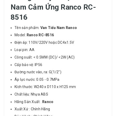
Nam Cảm Ứng Ranco RC-
8516
Tên sản phẩm:
Van Tiểu Nam Ranco
Model:
Ranco RC-8516
Điện áp: 110V/220V hoặc DC4x1.5V
Loại pin: AA
Công suất: < 0.5MW (DC)/ <2W (AC)
Cấp bảo vệ: IP56
Đường nước vào, ra: G(1/2")
Áp lực nước: 0.05 - 0.7MPa
Kích thước: W240 x D110 x H125 mm
Chất liệu: Nhựa ABS
Hãng Sản Xuất :
Ranco
Xuất Xứ : Chính Hãng