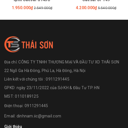
1.950.000₫
4.200.000₫
2.549.000₫
5.540.000₫
Địa chỉ:
CÔNG TY TNHH THƯƠNG MẠI VÀ ĐẦU TƯ XD THÁI SƠN
22 Ngõ Ga Hà Đông, Phú La, Hà Đông, Hà Nội
Liên kết với chúng tôi : 0911291445
GPKD: ngày 23/11/2022 của Sở KH & Đầu Tư TP. HN
MST: 0110189125
Điện thoại:
0911291445
Email:
dinhnam.iic@gmail.com
Giới thiệu