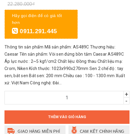
22.280.000₫
Hãy gọi điện để có giá tốt
hơn
0911.291.445
Thông tin sản phẩm Mã sản phẩm: AS489C Thương hiệu:
Caesar Tên sản phẩm: Vòi sen đứng bồn tắm Caesar AS489C
Áp lực nước : 2~5 kgf/cm2 Chất liệu: Đồng thau Chất liệu mạ:
Crom, Niken Kích thước: 1023x990x270mm Sen 2 chế độ : tay
sen, bát sen Bát sen: 200 mm Chiều cao : 100 - 1300 mm Xuất
xứ: Việt Nam Công nghệ: Đài...
+
-
THÊM VÀO GIỎ HÀNG
GIAO HÀNG MIỄN PHÍ
CAM KẾT CHÍNH HÃNG