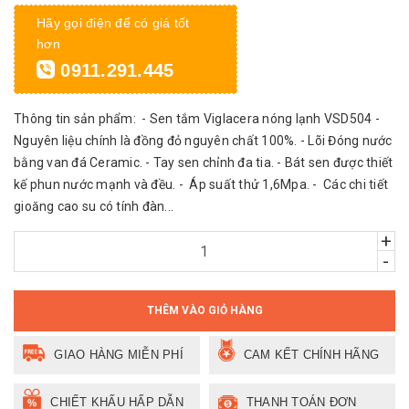
Hãy gọi điện để có giá tốt
hơn
0911.291.445
Thông tin sản phẩm: - Sen tắm Viglacera nóng lạnh VSD504 -
Nguyên liệu chính là đồng đỏ nguyên chất 100%. - Lõi Đóng nước
bằng van đá Ceramic. - Tay sen chỉnh đa tia. - Bát sen được thiết
kế phun nước mạnh và đều. - Áp suất thử 1,6Mpa. - Các chi tiết
gioăng cao su có tính đàn...
+
-
THÊM VÀO GIỎ HÀNG
GIAO HÀNG MIỄN PHÍ
CAM KẾT CHÍNH HÃNG
CHIẾT KHẤU HẤP DẪN
THANH TOÁN ĐƠN