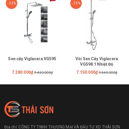
- 23%
- 25%
Sen cây Viglacera VG595
Vòi Sen Cây Viglacera
VG598.1 Nhiệt Độ
7.280.000₫
7.150.000₫
9.430.000₫
9.540.000₫
Địa chỉ:
CÔNG TY TNHH THƯƠNG MẠI VÀ ĐẦU TƯ XD THÁI SƠN