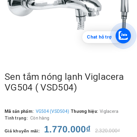
Chat hỗ trợ
Sen tắm nóng lạnh Viglacera
VG504 ( VSD504)
Mã sản phẩm:
VG504 (VSD504)
Thương hiệu:
Viglacera
Tình trạng:
Còn hàng
1.770.000₫
2.320.000₫
Giá khuyến mãi: