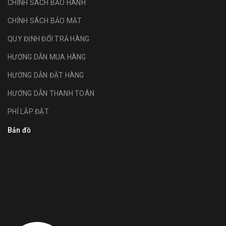
CHÍNH SÁCH BẢO HÀNH
CHÍNH SÁCH BẢO MẬT
QUY ĐỊNH ĐỔI TRẢ HÀNG
HƯỚNG DẪN MUA HÀNG
HƯỚNG DẪN ĐẶT HÀNG
HƯỚNG DẪN THANH TOÁN
PHÍ LẮP ĐẶT
Bản đồ