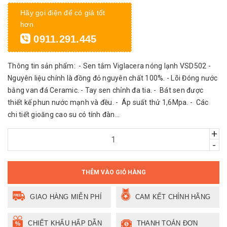
Hãy gọi điện để có giá tốt
hơn
0911.291.445
Thông tin sản phẩm: - Sen tắm Viglacera nóng lạnh VSD502 -
Nguyên liệu chính là đồng đỏ nguyên chất 100%. - Lõi Đóng nước
bằng van đá Ceramic. - Tay sen chỉnh đa tia. - Bát sen được
thiết kế phun nước mạnh và đều. - Áp suất thử 1,6Mpa. - Các
chi tiết gioăng cao su có tính đàn...
+
-
THÊM VÀO GIỎ HÀNG
GIAO HÀNG MIỄN PHÍ
CAM KẾT CHÍNH HÃNG
CHIẾT KHẤU HẤP DẪN
THANH TOÁN ĐƠN