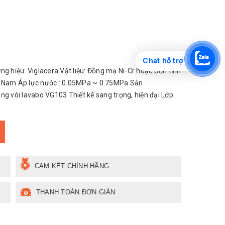
Chat hỗ trợ
hiệu: Viglacera Vật liệu: Đồng mạ Ni-Cr hoặc Sơn tĩnh
iệt Nam Áp lực nước : 0.05MPa ~ 0.75MPa Sản
g vòi lavabo VG103 Thiết kế sang trọng, hiện đại Lớp
CAM KẾT CHÍNH HÃNG
THANH TOÁN ĐƠN GIẢN