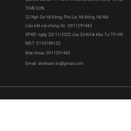
THÁI SƠN
22 Ngõ Ga Hà Đông, Phú La, Hà Đông, Hà Nội
Liên kết với chúng tôi : 0911291445
GPKD: ngày 23/11/2022 của Sở KH & Đầu Tư TP. HN
MST: 0110189125
Điện thoại:
0911291445
Email:
dinhnam.iic@gmail.com