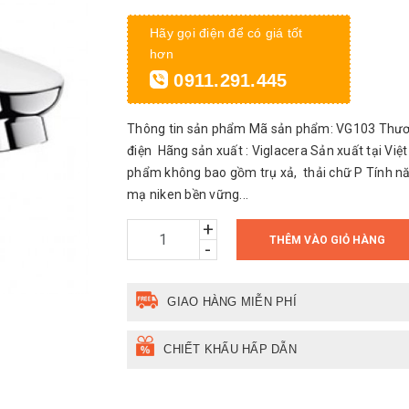
Hãy gọi điện để có giá tốt
hơn
0911.291.445
Thông tin sản phẩm Mã sản phẩm: VG103 Thương 
điện Hãng sản xuất : Viglacera Sản xuất tại V
phẩm không bao gồm trụ xả, thải chữ P Tính năn
mạ niken bền vững...
+
THÊM VÀO GIỎ HÀNG
-
GIAO HÀNG MIỄN PHÍ
CHIẾT KHẤU HẤP DẪN