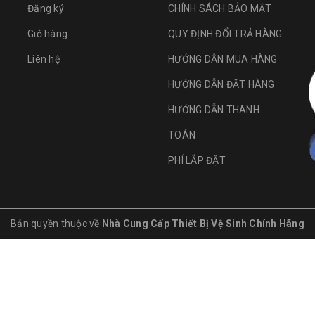
Đăng ký
CHÍNH SÁCH BẢO MẬT
Giỏ hàng
QUY ĐỊNH ĐỔI TRẢ HÀNG
Liên hệ
HƯỚNG DẪN MUA HÀNG
HƯỚNG DẪN ĐẶT HÀNG
HƯỚNG DẪN THANH
TOÁN
PHÍ LẮP ĐẶT
Bản quyền thuộc về
Nhà Cung Cấp Thiết Bị Vệ Sinh Chính Hãng