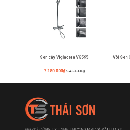
Sen cây Viglacera VG595
Vòi Sen 
7.280.000₫
9.430.000₫
Địa chỉ:
CÔNG TY TNHH THƯƠNG MẠI VÀ ĐẦU TƯ XD