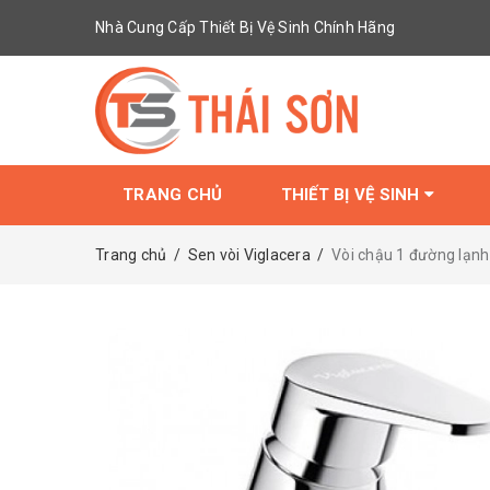
Nhà Cung Cấp Thiết Bị Vệ Sinh Chính Hãng
TRANG CHỦ
THIẾT BỊ VỆ SINH
Trang chủ
/
Sen vòi Viglacera
/
Vòi chậu 1 đường lạnh