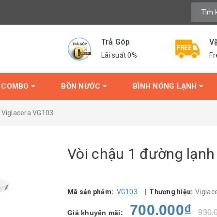
Trả Góp
V
Lãi suất 0%
Fr
COMBO
BỒN NƯỚC
BÌNH NÓNG LẠNH
 Viglacera VG103
Vòi chậu 1 đường lạnh
Mã sản phẩm:
VG103
|
Thương hiệu:
Viglac
700.000₫
930.
Giá khuyến mãi: