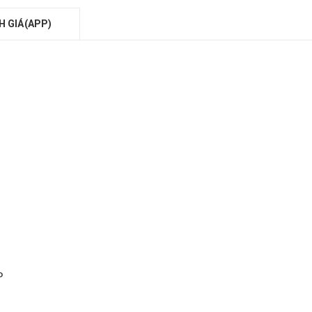
H GIÁ(APP)
n
P