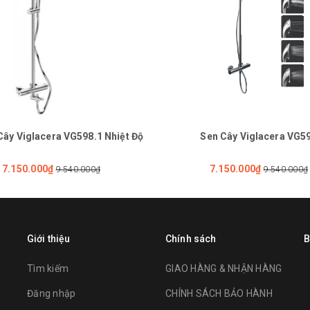
Cây Viglacera VG598.1 Nhiệt Độ
Sen Cây Viglacera VG5
7.150.000₫
7.150.000₫
9.540.000₫
9.540.000₫
Giới thiệu
Chính sách
B
Tìm kiếm
GIAO HÀNG & NHẬN HÀNG
Đăng nhập
CHÍNH SÁCH BẢO HÀNH