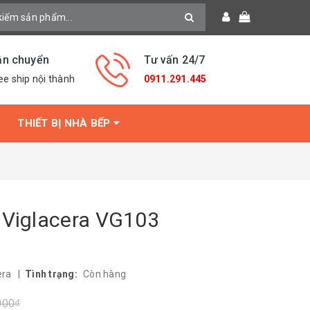
ận chuyển
Tư vấn 24/7
ee ship nội thành
0911.291.445
THIẾT BỊ NHÀ BẾP
 Viglacera VG103
era
|
Tình trạng:
Còn hàng
000₫