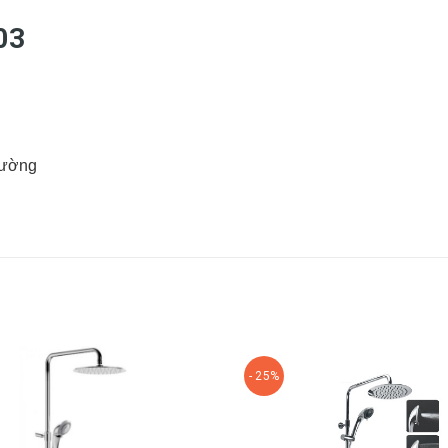
03
tường
- 25%