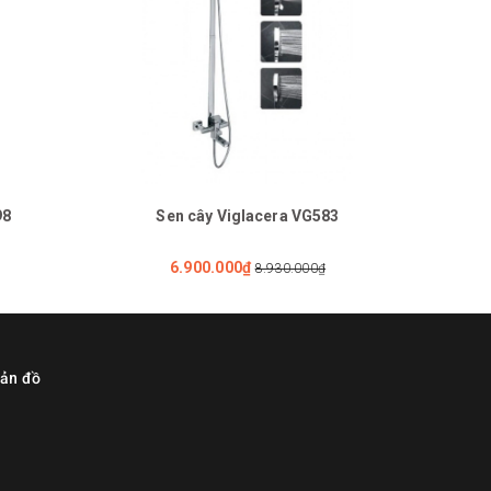
98
Sen cây Viglacera VG583
6.900.000₫
8.930.000₫
ản đồ