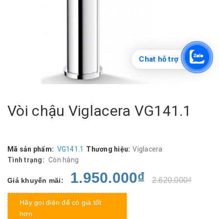
Chat hỗ trợ
Vòi chậu Viglacera VG141.1
Mã sản phẩm:
VG141.1
Thương hiệu:
Viglacera
Tình trạng:
Còn hàng
1.950.000₫
2.620.000₫
Giá khuyến mãi:
Hãy gọi điện để có giá tốt
hơn