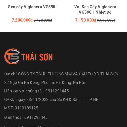
Sen cây Viglacera VG595
Vòi Sen Cây Viglacera
VG598.1 Nhiệt Độ
7.280.000₫
7.150.000₫
9.430.000₫
9.540.000₫
Địa chỉ:
CÔNG TY TNHH THƯƠNG MẠI VÀ ĐẦU TƯ XD THÁI SƠN
22 Ngõ Ga Hà Đông, Phú La, Hà Đông, Hà Nội
Liên kết với chúng tôi : 0911291445
GPKD: ngày 23/11/2022 của Sở KH & Đầu Tư TP. HN
MST: 0110189125
Điện thoại:
0911291445