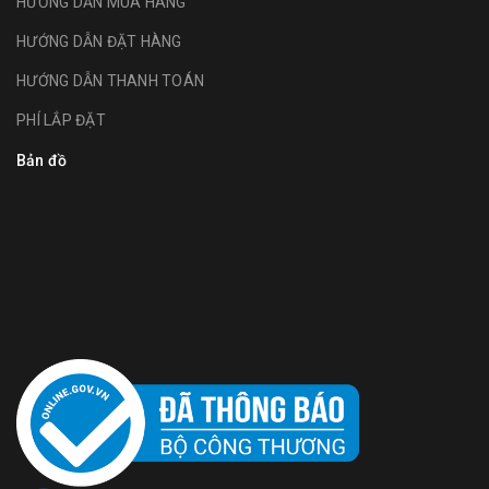
HƯỚNG DẪN MUA HÀNG
HƯỚNG DẪN ĐẶT HÀNG
HƯỚNG DẪN THANH TOÁN
PHÍ LẮP ĐẶT
Bản đồ