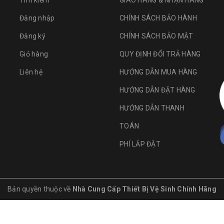
Tìm kiếm
GIAO HÀNG & NHẬN HÀNG
Đăng nhập
CHÍNH SÁCH BẢO HÀNH
Đăng ký
CHÍNH SÁCH BẢO MẬT
Giỏ hàng
QUY ĐỊNH ĐỔI TRẢ HÀNG
Liên hệ
HƯỚNG DẪN MUA HÀNG
HƯỚNG DẪN ĐẶT HÀNG
HƯỚNG DẪN THANH
TOÁN
PHÍ LẮP ĐẶT
Bản quyền thuộc về
Nhà Cung Cấp Thiết Bị Vệ Sinh Chính Hãng