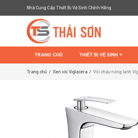
Nhà Cung Cấp Thiết Bị Vệ Sinh Chính Hãng
TRANG CHỦ
THIẾT BỊ VỆ SINH
Trang chủ
/
Sen vòi Viglacera
/
Vòi chậu nóng lạnh Vi