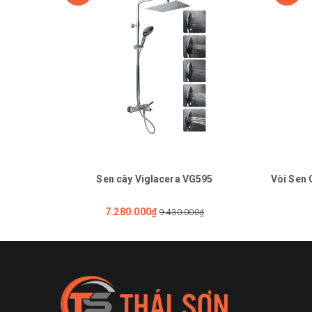
Sen cây Viglacera VG595
Vòi Sen 
7.280.000₫
9.430.000₫