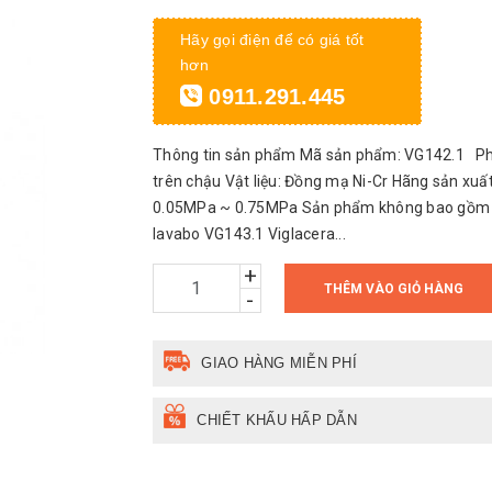
Hãy gọi điện để có giá tốt
hơn
0911.291.445
Thông tin sản phẩm Mã sản phẩm: VG142.1 Phù h
trên chậu Vật liệu: Đồng mạ Ni-Cr Hãng sản xuất
0.05MPa ~ 0.75MPa Sản phẩm không bao gồm tr
lavabo VG143.1 Viglacera...
+
THÊM VÀO GIỎ HÀNG
-
GIAO HÀNG MIỄN PHÍ
CHIẾT KHẤU HẤP DẪN