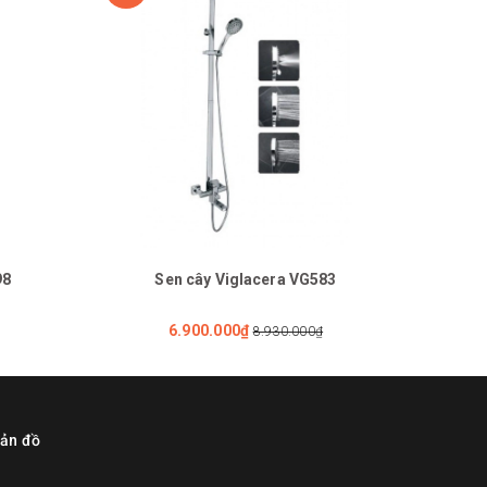
98
Sen cây Viglacera VG583
6.900.000₫
8.930.000₫
ản đồ