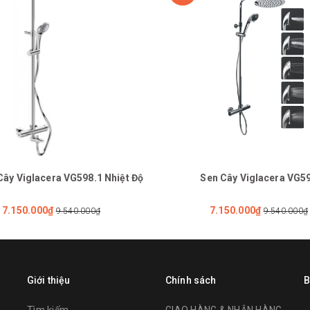
Cây Viglacera VG598.1 Nhiệt Độ
Sen Cây Viglacera VG5
7.150.000₫
7.150.000₫
9.540.000₫
9.540.000₫
Giới thiệu
Chính sách
B