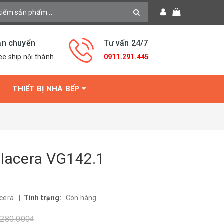
ận chuyển
Tư vấn 24/7
ee ship nội thành
0911.291.445
THIẾT BỊ NHÀ BẾP
glacera VG142.1
acera
|
Tình trạng:
Còn hàng
.280.000₫