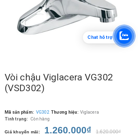
Chat hỗ trợ
Vòi chậu Viglacera VG302
(VSD302)
Mã sản phẩm:
VG302
Thương hiệu:
Viglacera
Tình trạng:
Còn hàng
1.260.000₫
1.620.000₫
Giá khuyến mãi: