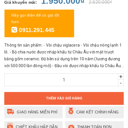
1.950.000₫
2.620.000₫
Giá khuyến mãi:
Hãy gọi điện để có giá tốt
hơn
0911.291.445
Thông tin sản phẩm: - Vòi chậu viglacera - Vòi chậu nóng lạnh 1
lỗ. - Bộ chia nước được nhập khẩu từ Châu Âu với mặt trượt
bằng gốm ceramic. Độ bền sử dụng trên 10 năm (tương đương
với 500.000 lần đóng mở).- Đầu vòi được nhập khẩu từ Châu Âu...
+
-
THÊM VÀO GIỎ HÀNG
GIAO HÀNG MIỄN PHÍ
CAM KẾT CHÍNH HÃNG
CHIẾT KHẤU HẤP DẪN
THANH TOÁN ĐƠN