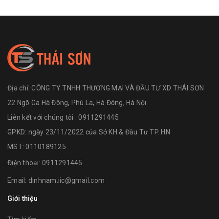
Địa chỉ:
CÔNG TY TNHH THƯƠNG MẠI VÀ ĐẦU TƯ XD THÁI SƠN
22 Ngõ Ga Hà Đông, Phú La, Hà Đông, Hà Nội
Liên kết với chúng tôi : 0911291445
GPKD: ngày 23/11/2022 của Sở KH & Đầu Tư TP. HN
MST: 0110189125
Điện thoại:
0911291445
Email:
dinhnam.iic@gmail.com
Giới thiệu