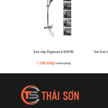
Sen cây Viglacera VG595
Vòi Sen 
7.280.000₫
9.430.000₫