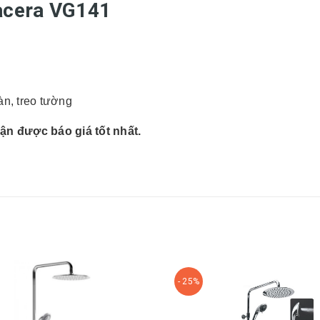
lacera VG141
àn, treo tường
ận được báo giá tốt nhất.
- 25%