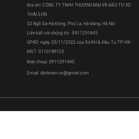
Địa chỉ:
CÔNG TY TNHH THƯƠNG MẠI VÀ ĐẦU TƯ XD
THÁI SƠN
22 Ngõ Ga Hà Đông, Phú La, Hà Đông, Hà Nội
Liên kết với chúng tôi : 0911291445
GPKD: ngày 23/11/2022 của Sở KH & Đầu Tư TP. HN
MST: 0110189125
Điện thoại:
0911291445
Email:
dinhnam.iic@gmail.com