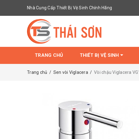
Nhà Cung Cấp Thiết Bị Vệ Sinh Chính Hãng
TRANG CHỦ
THIẾT BỊ VỆ SINH
Trang chủ
/
Sen vòi Viglacera
/
Vòi chậu Viglacera V