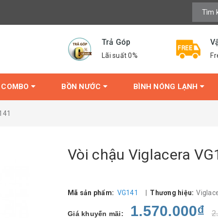
Trả Góp
V
Lãi suất 0%
Fr
COMBO
BỒN NƯỚC
BÌNH NÓNG LẠNH
G141
Vòi chậu Viglacera VG
Mã sản phẩm:
VG141
|
Thương hiệu:
Viglac
1.570.000₫
2
Giá khuyến mãi: