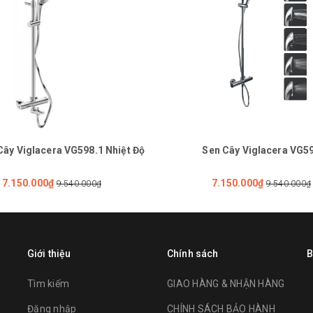
Cây Viglacera VG598.1 Nhiệt Độ
Sen Cây Viglacera VG5
7.150.000₫
7.150.000₫
9.540.000₫
9.540.000₫
Giới thiệu
Chính sách
B
Tìm kiếm
GIAO HÀNG & NHẬN HÀNG
Đăng nhập
CHÍNH SÁCH BẢO HÀNH