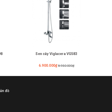
98
Sen cây Viglacera VG583
6.900.000₫
8.930.000₫
ản đồ