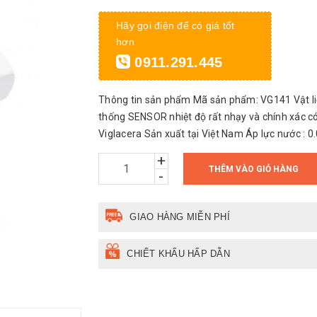
Hãy gọi điện để có giá tốt
hơn
0911.291.445
Thông tin sản phẩm Mã sản phẩm: VG141 Vật liệ
thống SENSOR nhiệt độ rất nhạy và chính xác có 
Viglacera Sản xuất tại Việt Nam Áp lực nước : 0
+
THÊM VÀO GIỎ HÀNG
-
GIAO HÀNG MIỄN PHÍ
CHIẾT KHẤU HẤP DẪN