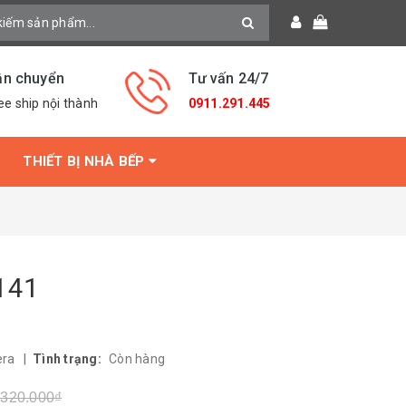
ận chuyển
Tư vấn 24/7
ee ship nội thành
0911.291.445
THIẾT BỊ NHÀ BẾP
141
era
|
Tình trạng:
Còn hàng
.320.000₫