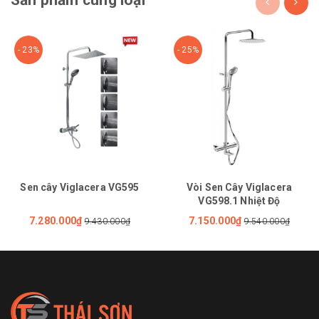
- 23%
- 25%
Sen cây Viglacera VG595
Vòi Sen Cây Viglacera
VG598.1 Nhiệt Độ
7.280.000₫
7.150.000₫
9.430.000₫
9.540.000₫