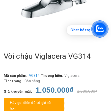
Chat hỗ trợ
Vòi chậu Viglacera VG314
Mã sản phẩm:
VG314
Thương hiệu:
Viglacera
Tình trạng:
Còn hàng
1.050.000₫
1.300.000₫
Giá khuyến mãi:
Hãy gọi điện để có giá tốt
hơn