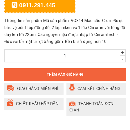
0911.291.445
Thông tin sản phẩm Mã sản phẩm: VG314 Màu sắc: Crom Được
bảo vệ bởi 1 lớp đồng đỏ, 2 lớp niken và 1 lớp Chrome với tổng độ
dày lên tới 22μm. Các nguyên liệu được nhập từ Ceramtech -
Đức với bề mặt trượt bằng gốm. Bền bỉ sử dụng hơn 10...
+
-
THÊM VÀO GIỎ HÀNG
GIAO HÀNG MIỄN PHÍ
CAM KẾT CHÍNH HÃNG
CHIẾT KHẤU HẤP DẪN
THANH TOÁN ĐƠN
GIẢN