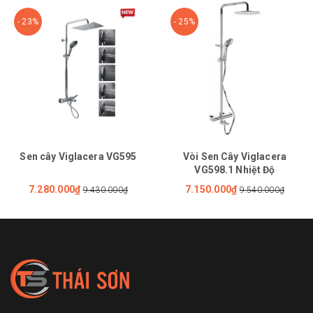
- 23%
- 25%
Sen cây Viglacera VG595
Vòi Sen Cây Viglacera
VG598.1 Nhiệt Độ
7.280.000₫
7.150.000₫
9.430.000₫
9.540.000₫