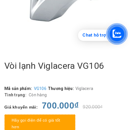
Chat hỗ trợ
Vòi lạnh Viglacera VG106
Mã sản phẩm:
VG106
Thương hiệu:
Viglacera
Tình trạng:
Còn hàng
700.000₫
920.000₫
Giá khuyến mãi:
Hãy gọi điện để có giá tốt
hơn